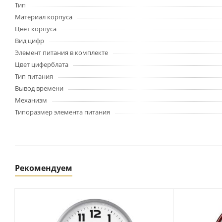
Картриджи и тонеры
Тип
Уничтожители документов
Материал корпуса
(шредеры)
Цвет корпуса
Сканеры
Вид цифр
Ламинаторы и расходные
Элемент питания в комплекте
материалы
Цвет циферблата
Переплетное оборудование
Тип питания
и материалы
Вывод времени
Чистящие средства для
Механизм
оргтехники и электроники
Типоразмер элемента питания
Светильники и настольные
лампы
Упаковка и тара
Рекомендуем
Пакеты
Клейкие ленты, скотч
Пленка упаковочная