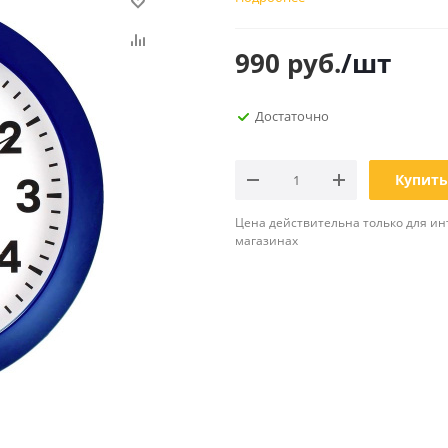
Планинги
Ещё
990
руб.
/шт
Мебель
Офисные
Достаточно
принадлежности
Мебель для ванной комнаты
Дыроколы
Аксессуары и предметы
интерьера
Корректоры для тек
Купить
Канцелярские нож
Настольные набор
Цена действительна только для ин
подставки
магазинах
Лотки и накопители
бумаг
Ящики для ключей 
комплектующие
Клей
Штемпельные
принадлежности
Кэшбоксы