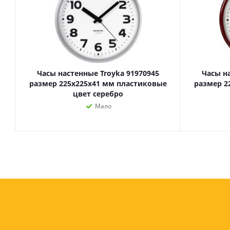
Часы настенные Troyka 91970945
Часы н
размер 225х225х41 мм пластиковые
размер 2
цвет серебро
Мало
Товары для спорта,
пикника и отдыха
Спортивные игры
Туризм и походы