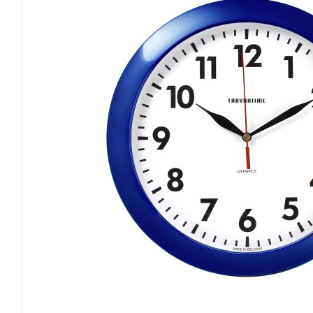
Канцелярские мелочи
Зажимы для бумаг
Лупы
Материалы для прошивки
документов
Подушки для смачивания
пальцев
Резинки универсальные
Скрепки
Диспенсеры для скрепок
Наборы канцелярских
мелочей