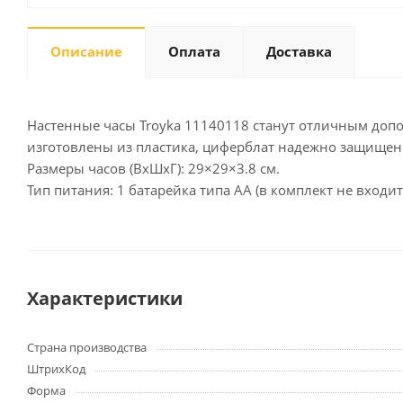
Описание
Оплата
Доставка
Письменные
принадлежности
Карандаши
Настенные часы Troyka 11140118 станут отличным допол
Маркеры
изготовлены из пластика, циферблат надежно защищен
Ручки
Размеры часов (ВхШхГ): 29×29×3.8 см.
Тип питания: 1 батарейка типа АА (в комплект не входит
Фломастеры
Расходные материалы для
письменных
принадлежностей
Характеристики
Офисная техника
Калькуляторы
Страна производства
Принтеры
ШтрихКод
МФУ
Форма