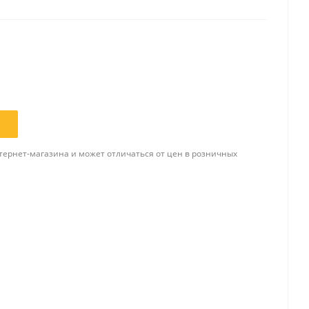
Папки и системы
архивации
Папки для хранения
документов
ста
Папки-конверты
и
Скоросшиватели
ы,
тернет-магазина и может отличаться от цен в розничных
Разделители
 для
Папки и короба архивные
Деловые папки и портфели
и
Папки адресные
Папки-планшеты
Папки-уголки
Файлы-вкладыши