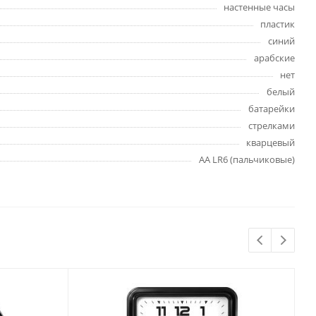
настенные часы
Бытовая химия
пластик
Одноразовая посуда
синий
Тряпки, салфетки, губки
арабские
Туалетная бумага
нет
Инвентарь и средства для
белый
окон
батарейки
Мешки и емкости для мусора
стрелками
кварцевый
AA LR6 (пальчиковые)
 и
Товары для
художников
шки и
Бумага для рисования,
графики и эскизов
Инструменты для живописи
Мелки восковые