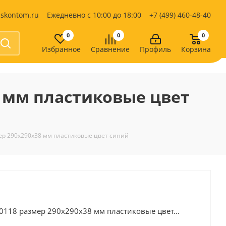
iskontom.ru
Ежедневно с 10:00 до 18:00
+7 (499) 460-48-40
0
0
0
Избранное
Сравнение
Профиль
Корзина
Продукты питания
Кондитерские изделия
8 мм пластиковые цвет
Кофе, какао
Чай
е
ер 290х290х38 мм пластиковые цвет синий
0118 размер 290х290х38 мм пластиковые цвет...