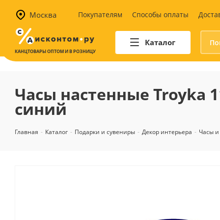
Москва
Покупателям
Способы оплаты
Доста
Каталог
КАНЦТОВАРЫ ОПТОМ И В РОЗНИЦУ
Автотовары
Аптечки и наборы для
Часы настенные Troyka 
автомобилистов
синий
Канистры и воронки для ГСМ
Автомобильные аксессуары
Главная
-
Каталог
-
Подарки и сувениры
-
Декор интерьера
-
Часы и
Уход за салоном
Техника для авто
Аварийные принадлежности