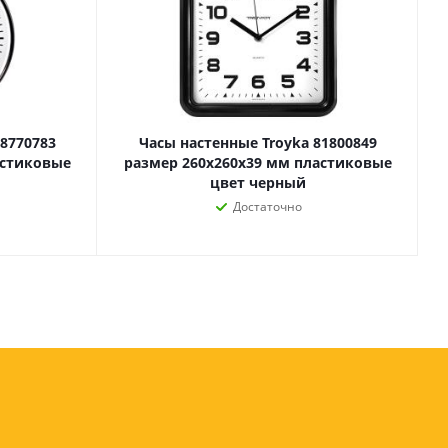
Лаки, разбавители, грунты,
масла
гравюры
Пастель, уголь
ий
Краски
Холсты
ги
8770783
Часы настенные Troyka 81800849
Каллиграфия и графика
астиковые
размер 260х260x39 мм пластиковые
Кисти
цвет черный
Мольберты
Достаточно
Ещё
ектронных
йств
с-