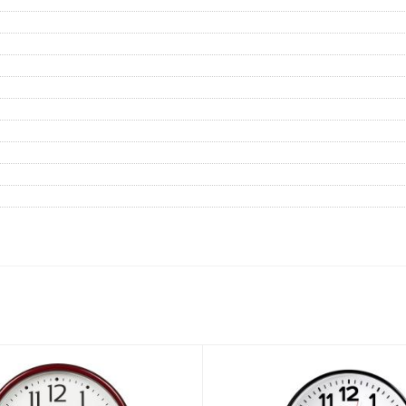
Дневники
Мел
Папки для тетрадей и уроков
труда
Аксессуары для тетрадей,
книг и учебников
Глобусы и карты
Инструменты и аксессуары
для труда и творчества
Книги, пособия, журналы,
методическая литература
Ещё
Красота, гигиена
Товары для хобби
творчества
Уход за лицом
Развивающие игру
Уход за одеждой и обувью
книги
Гигиенические изделия
Алмазная мозайка
Косметические подарочные
Лепка и скульптура