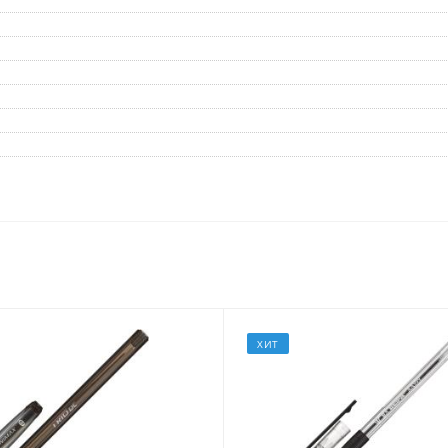
Дневники
Мел
Папки для тетрадей и уроков
труда
Аксессуары для тетрадей,
книг и учебников
Глобусы и карты
Инструменты и аксессуары
для труда и творчества
Книги, пособия, журналы,
методическая литература
Ещё
Красота, гигиена
Товары для хобби
ХИТ
творчества
Уход за лицом
Развивающие игру
Уход за одеждой и обувью
книги
Гигиенические изделия
Алмазная мозайка
Косметические подарочные
Лепка и скульптура