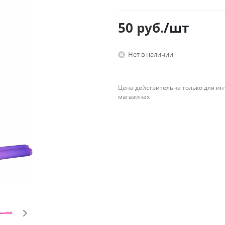
Планинги
Ещё
50
руб.
/шт
Мебель
Офисные
Нет в наличии
принадлежности
Мебель для ванной комнаты
Дыроколы
Аксессуары и предметы
интерьера
Корректоры для тек
Цена действительна только для ин
магазинах
Канцелярские нож
Настольные набор
подставки
Лотки и накопители
бумаг
Ящики для ключей 
комплектующие
Клей
Штемпельные
принадлежности
Кэшбоксы