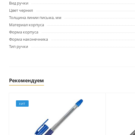
Картриджи и тонеры
Вид ручки
Уничтожители документов
Цвет чернил
(шредеры)
Толщина линии письма, мм
Сканеры
Материал корпуса
Ламинаторы и расходные
Форма корпуса
материалы
Форма наконечника
Переплетное оборудование
Тип ручки
и материалы
Чистящие средства для
оргтехники и электроники
Светильники и настольные
лампы
Рекомендуем
Упаковка и тара
ХИТ
Пакеты
Клейкие ленты, скотч
Пленка упаковочная