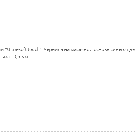
Клейкие ленты кан
Ещё
Подарки и сувениры
Демонстрационн
оборудование
Подарки бизнес-партнерам
Бейджи и их держа
Грамоты, дипломы,
благодарности
Демонстрационные
 "Ultra-soft touch". Чернила на масляной основе синего цв
Организация праздника
Доски и аксессуары
ма - 0,5 мм.
Декор интерьера
Подставки, табличк
буклетницы
Подарочная упаковка
Сувениры
Зонты
Товары для школы
Бытовая техника
Цветная бумага и картон
Климатическая тех
Тетради
Техника для дома
Принадлежности для
черчения