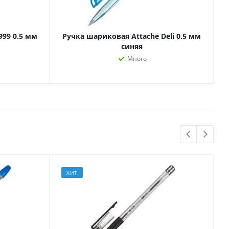
Лаки, разбавители, грунты,
масла
гравюры
Пастель, уголь
999 0.5 мм
Ручка шариковая Attache Deli 0.5 мм
ий
синяя
Краски
Много
Холсты
ги
Каллиграфия и графика
Кисти
Мольберты
Ещё
ектронных
ХИТ
йств
с-