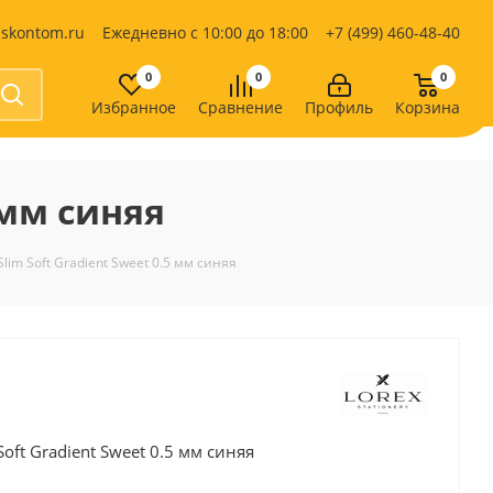
iskontom.ru
Ежедневно с 10:00 до 18:00
+7 (499) 460-48-40
0
0
0
Избранное
Сравнение
Профиль
Корзина
Продукты питания
Кондитерские изделия
 мм синяя
Кофе, какао
Чай
е
lim Soft Gradient Sweet 0.5 мм синяя
oft Gradient Sweet 0.5 мм синяя