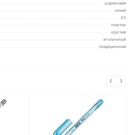
шариковая
Бытовая химия
синий
Одноразовая посуда
0.5
Тряпки, салфетки, губки
пластик
Туалетная бумага
круглая
Инвентарь и средства для
игольчатый
окон
традиционная
Мешки и емкости для мусора
 и
Товары для
художников
шки и
Бумага для рисования,
графики и эскизов
Инструменты для живописи
Мелки восковые