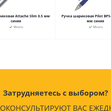
Лампочки
Электронные книги
Розетки и выключатели
Мобильные телеф
Измерительный инструмент
Игровые приставки
иковая Attache Slim 0.5 мм
Ручка шариковая Pilot BPS-
аксессуары
Ручной инструмент
синяя
мм синяя
Планшеты
Много
Много
СКУД
Телевизоры и аксес
ТВ
Ещё
Затрудняетесь с выбором?
КОНСУЛЬТИРУЮТ ВАС ЕЖЕДНЕВ