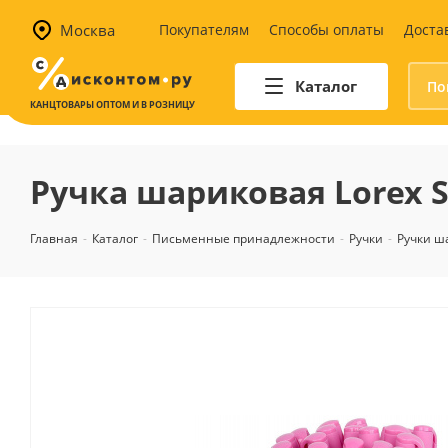
Москва
Покупателям
Способы оплаты
Доста
Каталог
КАНЦТОВАРЫ ОПТОМ И В РОЗНИЦУ
Автотовары
Аптечки и наборы для
Ручка шариковая Lorex Sl
автомобилистов
Канистры и воронки для ГСМ
Главная
-
Каталог
-
Письменные принадлежности
-
Ручки
-
Ручки ш
Автомобильные аксессуары
Уход за салоном
Техника для авто
Аварийные принадлежности