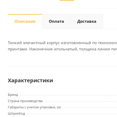
Описание
Оплата
Доставка
Письменные
принадлежности
Карандаши
Маркеры
Тонкий элегантный корпус изготовленный по технологии
Ручки
принтами. Наконечник игольчатый, толщина линии пись
Фломастеры
Расходные материалы для
письменных
принадлежностей
Характеристики
Офисная техника
Бренд
Калькуляторы
Страна производства
Принтеры
Габариты с учетом упаковки, см
МФУ
ШтрихКод