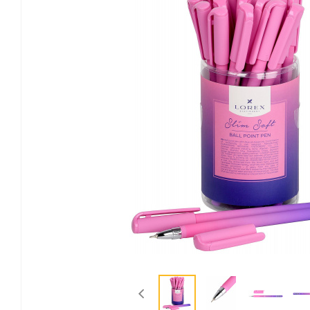
Канцелярские мелочи
Зажимы для бумаг
Лупы
Материалы для прошивки
документов
Подушки для смачивания
пальцев
Резинки универсальные
Скрепки
Диспенсеры для скрепок
Наборы канцелярских
мелочей