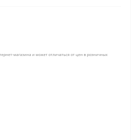
Папки и системы
архивации
Папки для хранения
документов
ста
тернет-магазина и может отличаться от цен в розничных
Папки-конверты
и
Скоросшиватели
ы,
Разделители
 для
Папки и короба архивные
Деловые папки и портфели
и
Папки адресные
Папки-планшеты
Папки-уголки
Файлы-вкладыши