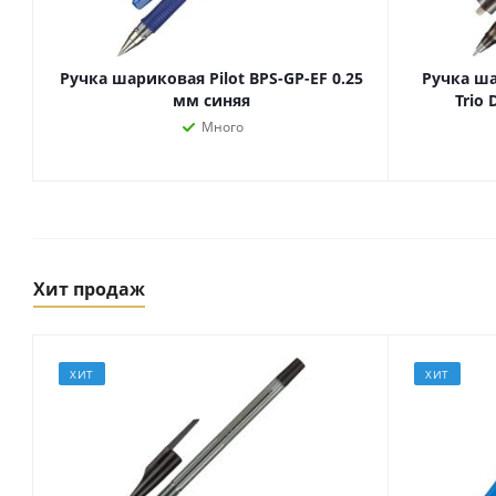
Ручка шариковая Pilot BPS-GP-EF 0.25
Ручка ш
мм синяя
Trio 
Много
Хит продаж
Товары для спорта,
пикника и отдыха
Спортивные игры
ХИТ
ХИТ
Туризм и походы