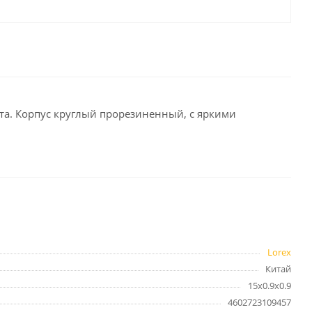
целярские
ое
Компьютерная
техника и аксессуары
тели
Компьютерные аксессуары
 системы
Носители информации
ета. Корпус круглый прорезиненный, с яркими
Электротовары и освещение
и,
Периферийные устройства
Хозяйственные
товары
Lorex
ника
Китай
Бумажные полотенца и
салфетки
15х0.9х0.9
Инвентарь для уборки
4602723109457