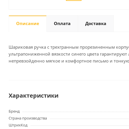
Описание
Оплата
Доставка
Письменные
принадлежности
Карандаши
Маркеры
Шариковая ручка с трехгранным прорезиненным корпусо
Ручки
ультрапониженной вязкости синего цвета гарантируют 
непревзойденно мягкое и комфортное письмо и тонкую
Фломастеры
Расходные материалы для
письменных
принадлежностей
Характеристики
Офисная техника
Калькуляторы
Бренд
Принтеры
Страна производства
МФУ
ШтрихКод