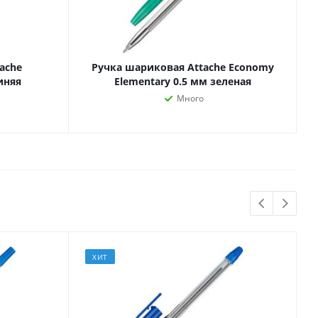
Лаки, разбавители, грунты,
масла
гравюры
Пастель, уголь
ий
ache
Ручка шариковая Attache Economy
Краски
синяя
Elementary 0.5 мм зеленая
Холсты
ги
Много
Каллиграфия и графика
Кисти
Мольберты
Ещё
ектронных
йств
ХИТ
с-