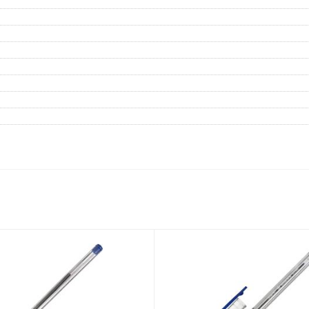
Дневники
Мел
Папки для тетрадей и уроков
труда
Аксессуары для тетрадей,
книг и учебников
Глобусы и карты
Инструменты и аксессуары
для труда и творчества
Книги, пособия, журналы,
методическая литература
Ещё
Красота, гигиена
Товары для хобби
творчества
Уход за лицом
Развивающие игру
Уход за одеждой и обувью
книги
Гигиенические изделия
Алмазная мозайка
Косметические подарочные
Лепка и скульптура