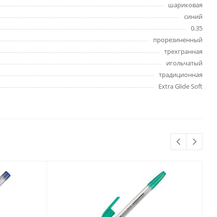
шариковая
Бытовая химия
синий
Одноразовая посуда
0.35
Тряпки, салфетки, губки
прорезиненный
Туалетная бумага
трехгранная
Инвентарь и средства для
игольчатый
окон
традиционная
Мешки и емкости для мусора
Extra Glide Soft
 и
Товары для
художников
шки и
Бумага для рисования,
графики и эскизов
Инструменты для живописи
Мелки восковые