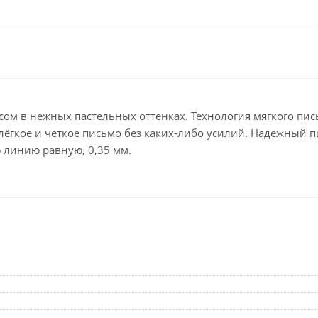
Клейкие ленты кан
Ещё
Подарки и сувениры
Демонстрационн
оборудование
Подарки бизнес-партнерам
Бейджи и их держа
Грамоты, дипломы,
благодарности
Демонстрационные
м в нежных пастельных оттенках. Технология мягкого пис
Организация праздника
Доски и аксессуары
лёгкое и четкое письмо без каких-либо усилий. Надежный 
 линию равную, 0,35 мм.
Декор интерьера
Подставки, табличк
буклетницы
Подарочная упаковка
Сувениры
Зонты
Товары для школы
Бытовая техника
Цветная бумага и картон
Климатическая тех
Тетради
Техника для дома
Принадлежности для
черчения