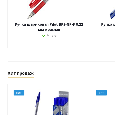
Ручка шариковая Pilot BPS-GP-F 0.22
Ручка 
мм красная
Много
Хит продаж
Товары для спорта,
пикника и отдыха
Спортивные игры
Туризм и походы
ХИТ
ХИТ