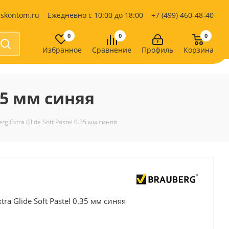
iskontom.ru
Ежедневно с 10:00 до 18:00
+7 (499) 460-48-40
0
0
0
Избранное
Сравнение
Профиль
Корзина
Продукты питания
Кондитерские изделия
35 мм синяя
Кофе, какао
Чай
е
g Extra Glide Soft Pastel 0.35 мм синяя
ra Glide Soft Pastel 0.35 мм синяя