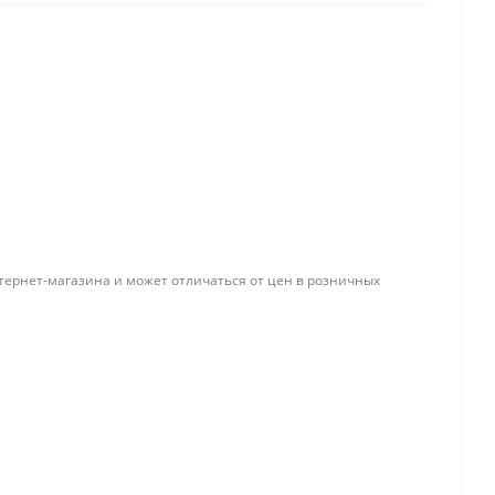
Папки и системы
архивации
Папки для хранения
документов
ста
Папки-конверты
и
Скоросшиватели
ы,
Разделители
тернет-магазина и может отличаться от цен в розничных
 для
Папки и короба архивные
Деловые папки и портфели
и
Папки адресные
Папки-планшеты
Папки-уголки
Файлы-вкладыши