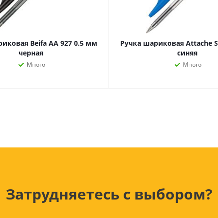
Лампочки
Электронные книги
Розетки и выключатели
Мобильные телеф
Измерительный инструмент
Игровые приставки
аксессуары
Ручной инструмент
иковая Beifa АА 927 0.5 мм
Ручка шариковая Attache S
Планшеты
черная
синяя
СКУД
Много
Много
Телевизоры и аксес
ТВ
Ещё
Затрудняетесь с выбором?