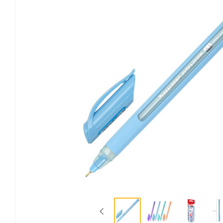
Канцелярские мелочи
Зажимы для бумаг
Лупы
Материалы для прошивки
документов
Подушки для смачивания
пальцев
Резинки универсальные
Скрепки
Диспенсеры для скрепок
Наборы канцелярских
мелочей