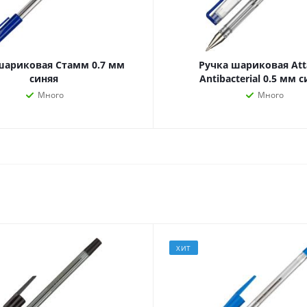
наборы
Нумизматика
Уход за волосами
Роспись, фрески, 
Уход за телом
Создание аппликац
шариковая Стамм 0.7 мм
Ручка шариковая Att
Рукоделие
синяя
Antibacterial 0.5 мм 
Творчество из бума
Много
Много
Электрика и
Электроника
инструменты
Аудиотехника
Силовое оборудование
Аксессуары для эл
Электромонтажные
и мобильных устро
ХИТ
материалы
Смартфоны
Фонари
Смарт-часы и фитне
Источники питания
браслеты