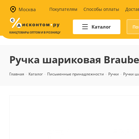
Москва
Покупателям
Способы оплаты
Доста
Каталог
КАНЦТОВАРЫ ОПТОМ И В РОЗНИЦУ
Автотовары
Аптечки и наборы для
Ручка шариковая Brauberg
автомобилистов
Канистры и воронки для ГСМ
Главная
-
Каталог
-
Письменные принадлежности
-
Ручки
-
Ручки ш
Автомобильные аксессуары
Уход за салоном
Техника для авто
Аварийные принадлежности