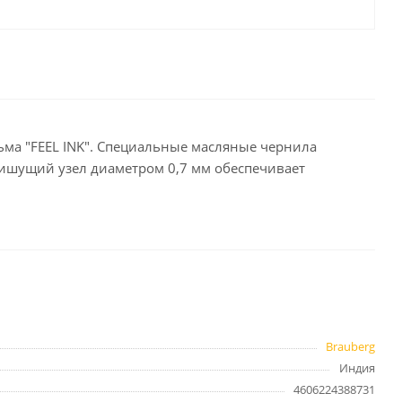
целярские
ое
Компьютерная
техника и аксессуары
тели
Компьютерные аксессуары
 системы
Носители информации
ьма "FEEL INK". Специальные масляные чернила
Электротовары и освещение
пишущий узел диаметром 0,7 мм обеспечивает
и,
Периферийные устройства
Хозяйственные
товары
ника
Brauberg
Бумажные полотенца и
салфетки
Индия
Инвентарь для уборки
4606224388731