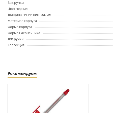
Картриджи и тонеры
Вид ручки
Уничтожители документов
Цвет чернил
(шредеры)
Толщина линии письма, мм
Сканеры
Материал корпуса
Ламинаторы и расходные
Форма корпуса
материалы
Форма наконечника
Переплетное оборудование
Тип ручки
и материалы
Коллекция
Чистящие средства для
оргтехники и электроники
Светильники и настольные
лампы
Рекомендуем
Упаковка и тара
Пакеты
Клейкие ленты, скотч
Пленка упаковочная