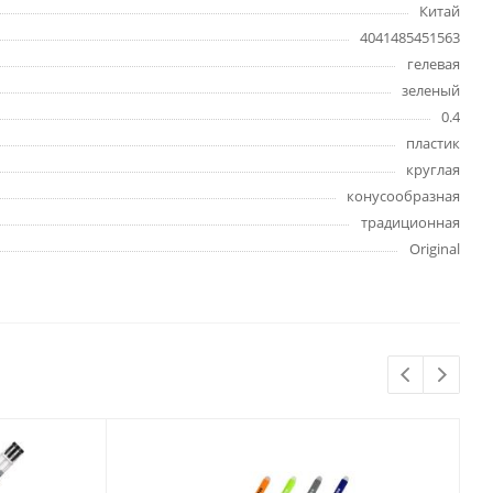
Китай
Бытовая химия
4041485451563
Одноразовая посуда
гелевая
Тряпки, салфетки, губки
зеленый
Туалетная бумага
0.4
Инвентарь и средства для
пластик
окон
круглая
Мешки и емкости для мусора
конусообразная
традиционная
Original
 и
Товары для
художников
шки и
Бумага для рисования,
графики и эскизов
Инструменты для живописи
Мелки восковые