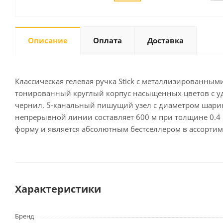
Описание
Оплата
Доставка
Письменные
принадлежности
Карандаши
Маркеры
Классическая гелевая ручка Stick с металлизированны
Ручки
тонированный круглый корпус насыщенных цветов с уд
чернил. 5-канальный пишущий узел с диаметром шарика
Фломастеры
непрерывной линии составляет 600 м при толщине 0.4 мм
Расходные материалы для
письменных
форму и является абсолютным бестселлером в ассортиме
принадлежностей
Офисная техника
Калькуляторы
Характеристики
Принтеры
МФУ
Бренд