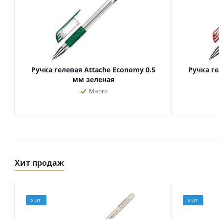
Ручка гелевая Attache Economy 0.5
Ручка ге
мм зеленая
Много
Товары для спорта,
пикника и отдыха
Спортивные игры
Хит продаж
Туризм и походы
ХИТ
ХИТ