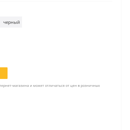
черный
Папки и системы
архивации
Папки для хранения
документов
ста
Папки-конверты
и
Скоросшиватели
ы,
Разделители
 для
Папки и короба архивные
Деловые папки и портфели
тернет-магазина и может отличаться от цен в розничных
и
Папки адресные
Папки-планшеты
Папки-уголки
Файлы-вкладыши