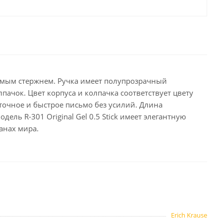
целярские
ое
Компьютерная
техника и аксессуары
тели
Компьютерные аксессуары
 системы
Носители информации
яемым стержнем. Ручка имеет полупрозрачный
Электротовары и освещение
чок. Цвет корпуса и колпачка соответствует цвету
точное и быстрое письмо без усилий. Длина
и,
Периферийные устройства
ель R-301 Original Gel 0.5 Stick имеет элегантную
анах мира.
Хозяйственные
товары
ника
Бумажные полотенца и
салфетки
Инвентарь для уборки
Erich Krause