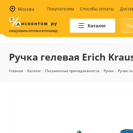
Москва
Покупателям
Способы оплаты
Доста
Каталог
КАНЦТОВАРЫ ОПТОМ И В РОЗНИЦУ
Автотовары
Аптечки и наборы для
Ручка гелевая Erich Kraus
автомобилистов
Канистры и воронки для ГСМ
Главная
-
Каталог
-
Письменные принадлежности
-
Ручки
-
Ручки г
Автомобильные аксессуары
Уход за салоном
Техника для авто
Аварийные принадлежности