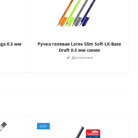
Лаки, разбавители, грунты,
масла
гравюры
Пастель, уголь
ий
Краски
Холсты
ги
ga 0.5 мм
Ручка гелевая Lorex Slim Soft LX-Base
Каллиграфия и графика
Draft 0.5 мм синяя
Кисти
Достаточно
Мольберты
Ещё
ектронных
йств
с-
ХИТ