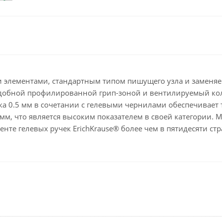
Клейкие ленты кан
Ещё
Подарки и сувениры
Демонстрационн
оборудование
Подарки бизнес-партнерам
Бейджи и их держа
Грамоты, дипломы,
благодарности
Демонстрационные
ми элементами, стандартным типом пишущего узла и замен
Организация праздника
Доски и аксессуары
обной профилированной грип-зоной и вентилируемый колпа
 0.5 мм в сочетании с гелевыми чернилами обеспечивает 
Декор интерьера
Подставки, табличк
буклетницы
, что является высоким показателем в своей категории. Мод
Подарочная упаковка
нте гелевых ручек ErichKrause® более чем в пятидесяти стр
Сувениры
Зонты
Товары для школы
Бытовая техника
Цветная бумага и картон
Климатическая тех
Тетради
Техника для дома
Принадлежности для
черчения