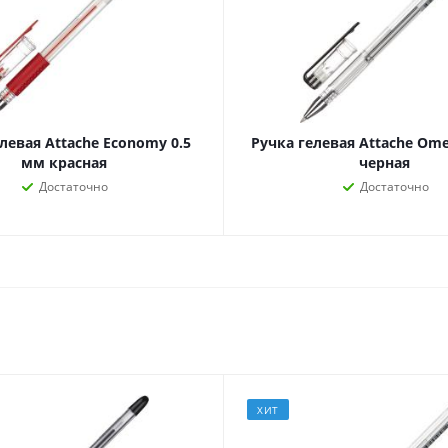
наборы
Нумизматика
Уход за волосами
Роспись, фрески, 
Уход за телом
Создание аппликац
Рукоделие
Творчество из бума
левая Attache Economy 0.5
Ручка гелевая Attache Ome
мм красная
черная
Достаточно
Достаточно
Электрика и
Электроника
инструменты
Аудиотехника
Силовое оборудование
Аксессуары для эл
Электромонтажные
и мобильных устро
материалы
Смартфоны
Фонари
Смарт-часы и фитне
ХИТ
Источники питания
браслеты