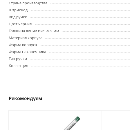
Картриджи и тонеры
Страна производства
Уничтожители документов
ШтрихКод
(шредеры)
Вид ручки
Сканеры
Цвет чернил
Ламинаторы и расходные
Толщина линии письма, мм
материалы
Материал корпуса
Переплетное оборудование
Форма корпуса
и материалы
Форма наконечника
Чистящие средства для
Тип ручки
оргтехники и электроники
Коллекция
Светильники и настольные
лампы
Упаковка и тара
Рекомендуем
Пакеты
Клейкие ленты, скотч
Пленка упаковочная