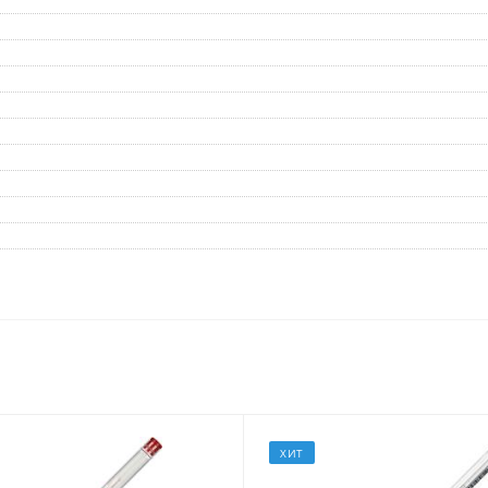
Дневники
Мел
Папки для тетрадей и уроков
труда
Аксессуары для тетрадей,
книг и учебников
Глобусы и карты
Инструменты и аксессуары
для труда и творчества
Книги, пособия, журналы,
методическая литература
Ещё
Красота, гигиена
Товары для хобби
творчества
Уход за лицом
Развивающие игру
Уход за одеждой и обувью
книги
Гигиенические изделия
ХИТ
Алмазная мозайка
Косметические подарочные
Лепка и скульптура