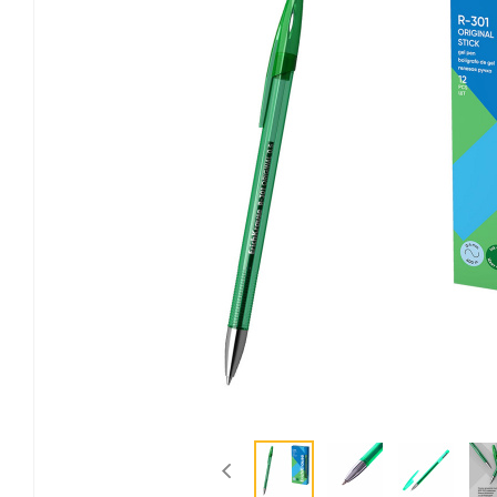
Канцелярские мелочи
Зажимы для бумаг
Лупы
Материалы для прошивки
документов
Подушки для смачивания
пальцев
Резинки универсальные
Скрепки
Диспенсеры для скрепок
Наборы канцелярских
мелочей