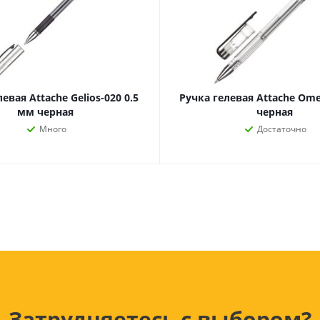
Лампочки
Электронные книги
Розетки и выключатели
Мобильные телеф
Измерительный инструмент
Игровые приставки
аксессуары
Ручной инструмент
Планшеты
СКУД
евая Attache Gelios-020 0.5
Ручка гелевая Attache Ome
Телевизоры и аксес
мм черная
черная
ТВ
Много
Достаточно
Ещё
Затрудняетесь с выбором?