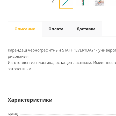
Письменные
принадлежности
Описание
Оплата
Доставка
Карандаши
Маркеры
Ручки
Карандаш чернографитный STAFF "EVERYDAY" - универса
Фломастеры
рисования.
Расходные материалы для
Изготовлен из пластика, оснащен ластиком. Имеет шест
письменных
заточенным.
принадлежностей
Офисная техника
Калькуляторы
Характеристики
Принтеры
МФУ
Бренд