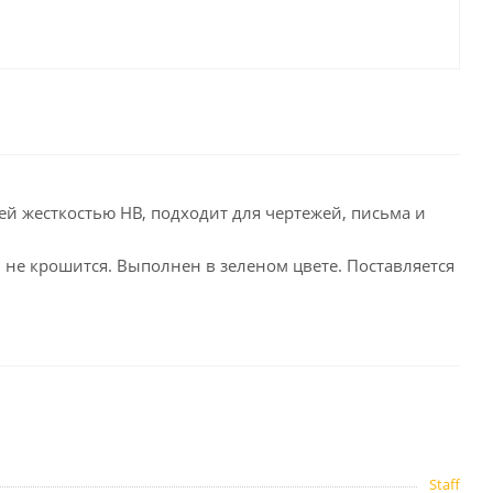
целярские
ое
Компьютерная
техника и аксессуары
тели
Компьютерные аксессуары
 системы
Носители информации
Электротовары и освещение
й жесткостью HB, подходит для чертежей, письма и
и,
Периферийные устройства
 не крошится. Выполнен в зеленом цвете. Поставляется
Хозяйственные
товары
ника
Бумажные полотенца и
салфетки
Инвентарь для уборки
Staff