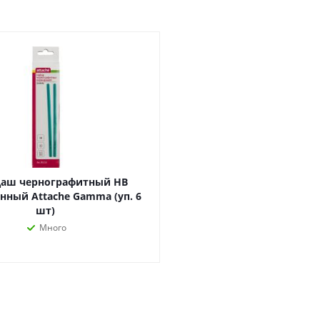
Лампочки
Электронные книги
Розетки и выключатели
Мобильные телеф
Измерительный инструмент
Игровые приставки
аксессуары
Ручной инструмент
Планшеты
СКУД
Телевизоры и аксес
ТВ
Ещё
даш чернографитный HB
нный Attache Gamma (уп. 6
шт)
Много