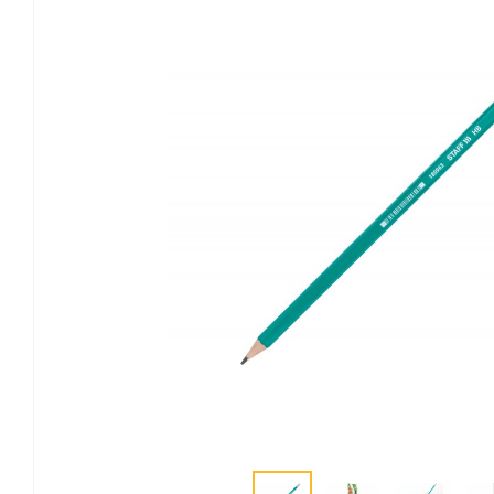
Канцелярские мелочи
Зажимы для бумаг
Лупы
Материалы для прошивки
документов
Подушки для смачивания
пальцев
Резинки универсальные
Скрепки
Диспенсеры для скрепок
Наборы канцелярских
мелочей