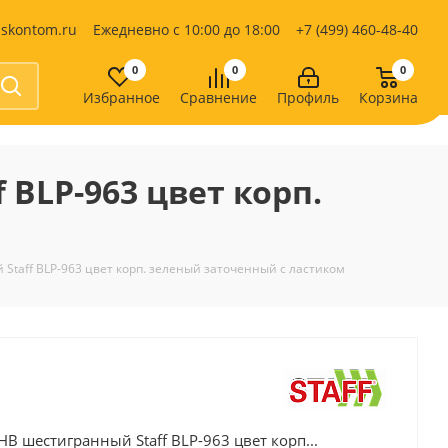
iskontom.ru
Ежедневно с 10:00 до 18:00
+7 (499) 460-48-40
0
0
0
Избранное
Сравнение
Профиль
Корзина
Продукты питания
Кондитерские изделия
BLP-963 цвет корп.
Кофе, какао
Чай
е
taff BLP-963 цвет корп. зеленый заточенный с ластиком
 шестигранный Staff BLP-963 цвет корп...