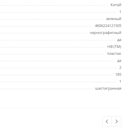
Бытовая химия
Китай
Одноразовая посуда
1
Тряпки, салфетки, губки
зеленый
4606224121505
Туалетная бумага
чернографитный
Инвентарь и средства для
окон
да
Мешки и емкости для мусора
НВ (ТМ)
пластик
да
2
185
1
шестигранная
 и
Товары для
художников
шки и
Бумага для рисования,
графики и эскизов
Инструменты для живописи
Мелки восковые