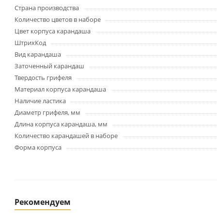
Картриджи и тонеры
Страна производства
Уничтожители документов
Количество цветов в наборе
(шредеры)
Цвет корпуса карандаша
Сканеры
ШтрихКод
Ламинаторы и расходные
Вид карандаша
материалы
Заточенный карандаш
Переплетное оборудование
и материалы
Твердость грифеля
Материал корпуса карандаша
Чистящие средства для
оргтехники и электроники
Наличие ластика
Светильники и настольные
Диаметр грифеля, мм
лампы
Длина корпуса карандаша, мм
Количество карандашей в наборе
Форма корпуса
Упаковка и тара
Пакеты
Клейкие ленты, скотч
Пленка упаковочная
Рекомендуем