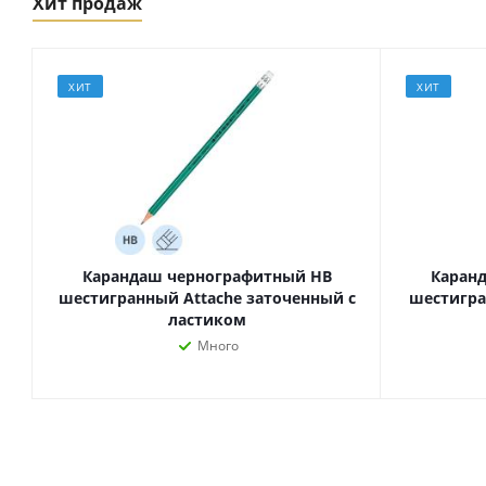
Хит продаж
ХИТ
ХИТ
Карандаш чернографитный HB
Каран
шестигранный Attache заточенный с
шестигра
ластиком
Много