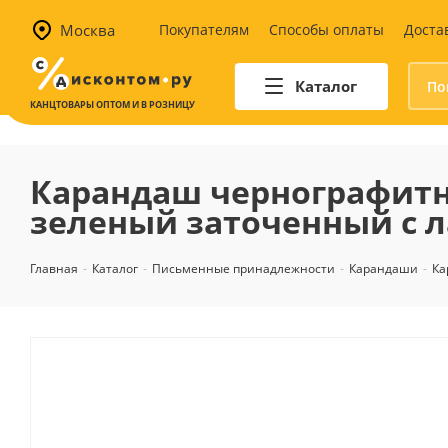
Москва
Покупателям
Способы оплаты
Доста
Каталог
КАНЦТОВАРЫ ОПТОМ И В РОЗНИЦУ
Автотовары
Аптечки и наборы для
Карандаш чернографитны
автомобилистов
зеленый заточенный с 
Канистры и воронки для ГСМ
Автомобильные аксессуары
Главная
-
Каталог
-
Письменные принадлежности
-
Карандаши
-
Ка
Уход за салоном
Техника для авто
Аварийные принадлежности