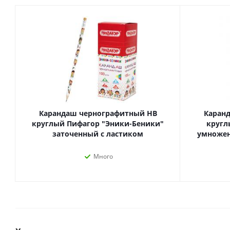
Карандаш чернографитный HB
Каран
круглый Пифагор "Эники-Беники"
кругл
заточенный с ластиком
умножен
Товары для спорта,
пикника и отдыха
Много
Спортивные игры
Туризм и походы