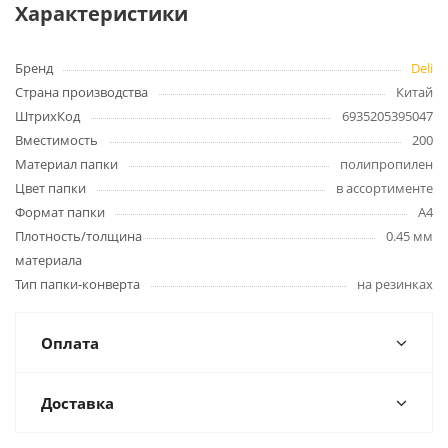
Характеристики
Бренд
Deli
Страна производства
Китай
ШтрихКод
6935205395047
Вместимость
200
Материал папки
полипропилен
Цвет папки
в ассортименте
Формат папки
А4
Плотность/толщина
0.45 мм
материала
Тип папки-конверта
на резинках
Оплата
Доставка