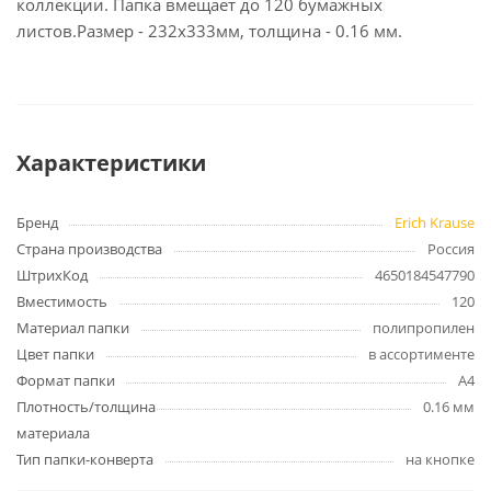
коллекции. Папка вмещает до 120 бумажных
листов.Размер - 232х333мм, толщина - 0.16 мм.
Характеристики
Бренд
Erich Krause
Страна производства
Россия
ШтрихКод
4650184547790
Вместимость
120
Материал папки
полипропилен
Цвет папки
в ассортименте
Формат папки
А4
Плотность/толщина
0.16 мм
материала
Тип папки-конверта
на кнопке