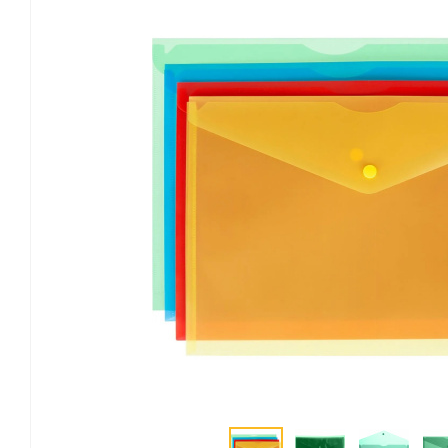
Канцелярские мелочи
Зажимы для бумаг
Лупы
Материалы для прошивки
документов
Подушки для смачивания
пальцев
Резинки универсальные
Скрепки
Диспенсеры для скрепок
Наборы канцелярских
мелочей