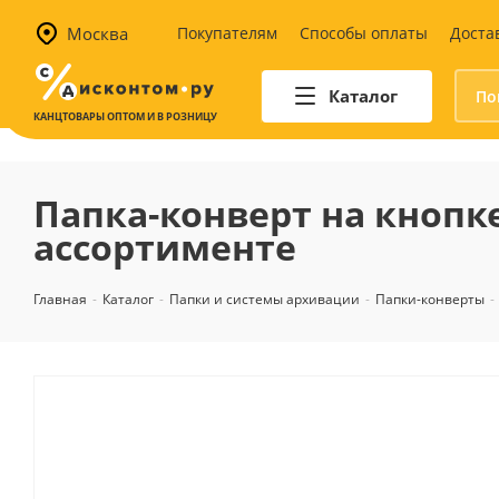
Москва
Покупателям
Способы оплаты
Доста
Каталог
КАНЦТОВАРЫ ОПТОМ И В РОЗНИЦУ
Автотовары
Аптечки и наборы для
Папка-конверт на кнопке 
автомобилистов
ассортименте
Канистры и воронки для ГСМ
Автомобильные аксессуары
Главная
-
Каталог
-
Папки и системы архивации
-
Папки-конверты
-
Уход за салоном
Техника для авто
Аварийные принадлежности