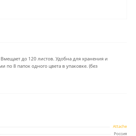
целярские
ое
Компьютерная
техника и аксессуары
тели
Компьютерные аксессуары
 системы
Носители информации
Электротовары и освещение
 Вмещает до 120 листов. Удобна для хранения и
и,
Периферийные устройства
и по 8 папок одного цвета в упаковке. (без
Хозяйственные
товары
ника
Бумажные полотенца и
салфетки
Attache
Инвентарь для уборки
Россия