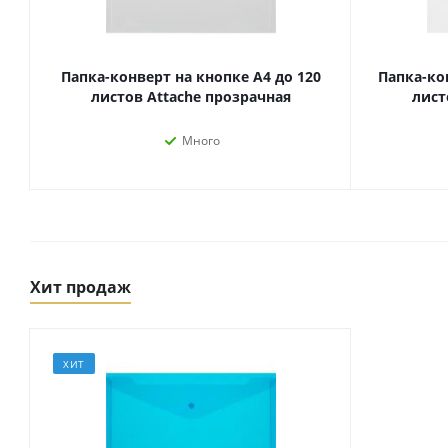
Папка-конверт на кнопке А4 до 120
Папка-ко
листов Attache прозрачная
лист
Много
Хит продаж
Товары для спорта,
пикника и отдыха
Спортивные игры
Туризм и походы
ХИТ