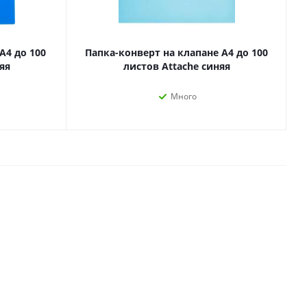
Лаки, разбавители, грунты,
масла
гравюры
Пастель, уголь
А4 до 100
Папка-конверт на клапане А4 до 100
ий
Краски
яя
листов Attache синяя
Холсты
ги
Много
Каллиграфия и графика
Кисти
Мольберты
Ещё
ектронных
йств
с-