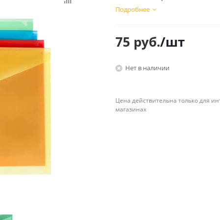
Планинги
Подробнее
Ещё
75
руб.
/шт
Мебель
Офисные
принадлежности
Мебель для ванной комнаты
Нет в наличии
Дыроколы
Аксессуары и предметы
интерьера
Корректоры для тек
Канцелярские нож
Цена действительна только для ин
Настольные набор
магазинах
подставки
Лотки и накопители
бумаг
Ящики для ключей 
комплектующие
Клей
Штемпельные
принадлежности
Кэшбоксы