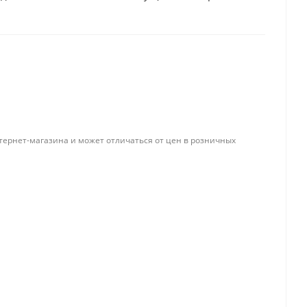
Папки и системы
архивации
Папки для хранения
документов
ста
Папки-конверты
и
тернет-магазина и может отличаться от цен в розничных
Скоросшиватели
ы,
Разделители
 для
Папки и короба архивные
Деловые папки и портфели
и
Папки адресные
Папки-планшеты
Папки-уголки
Файлы-вкладыши