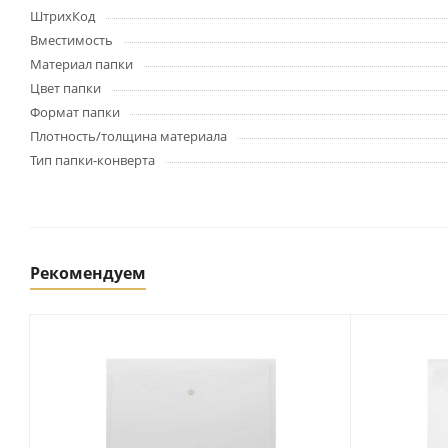
Картриджи и тонеры
ШтрихКод
Уничтожители документов
Вместимость
(шредеры)
Материал папки
Сканеры
Цвет папки
Ламинаторы и расходные
Формат папки
материалы
Плотность/толщина материала
Переплетное оборудование
и материалы
Тип папки-конверта
Чистящие средства для
оргтехники и электроники
Светильники и настольные
лампы
Рекомендуем
Упаковка и тара
Пакеты
Клейкие ленты, скотч
Пленка упаковочная