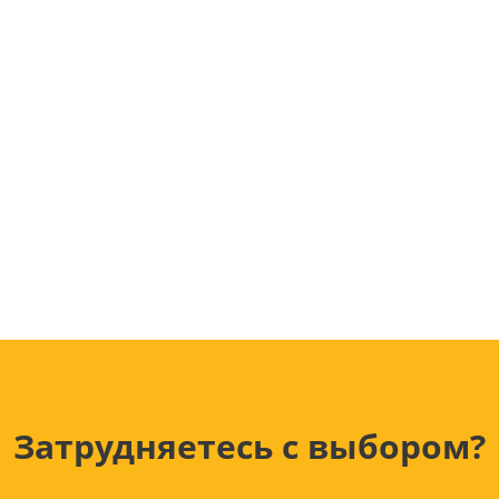
Лампочки
Электронные книги
Розетки и выключатели
Мобильные телеф
Измерительный инструмент
Игровые приставки
аксессуары
Ручной инструмент
Планшеты
СКУД
Телевизоры и аксес
ТВ
Ещё
Затрудняетесь с выбором?