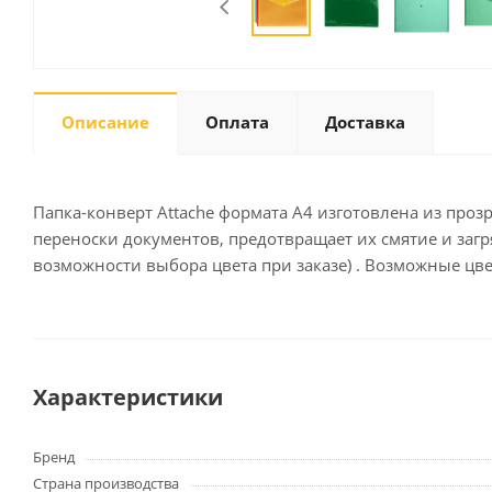
Письменные
принадлежности
Описание
Оплата
Доставка
Карандаши
Маркеры
Ручки
Папка-конверт Attache формата А4 изготовлена из проз
Фломастеры
переноски документов, предотвращает их смятие и загря
Расходные материалы для
возможности выбора цвета при заказе) . Возможные цве
письменных
принадлежностей
Офисная техника
Характеристики
Калькуляторы
Принтеры
Бренд
МФУ
Страна производства