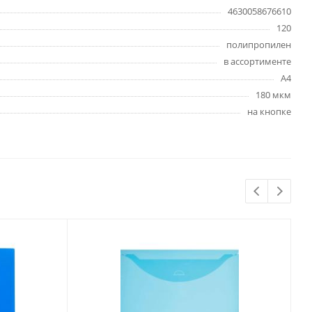
Бытовая химия
4630058676610
Одноразовая посуда
120
Тряпки, салфетки, губки
полипропилен
в ассортименте
Туалетная бумага
А4
Инвентарь и средства для
окон
180 мкм
Мешки и емкости для мусора
на кнопке
 и
Товары для
художников
шки и
Бумага для рисования,
графики и эскизов
Инструменты для живописи
Мелки восковые