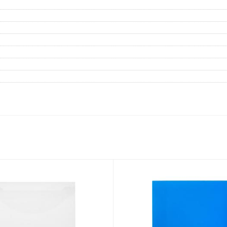
Дневники
Мел
Папки для тетрадей и уроков
труда
Аксессуары для тетрадей,
книг и учебников
Глобусы и карты
Инструменты и аксессуары
для труда и творчества
Книги, пособия, журналы,
методическая литература
Ещё
Красота, гигиена
Товары для хобби
творчества
Уход за лицом
Развивающие игру
Уход за одеждой и обувью
книги
Гигиенические изделия
Алмазная мозайка
Косметические подарочные
Лепка и скульптура