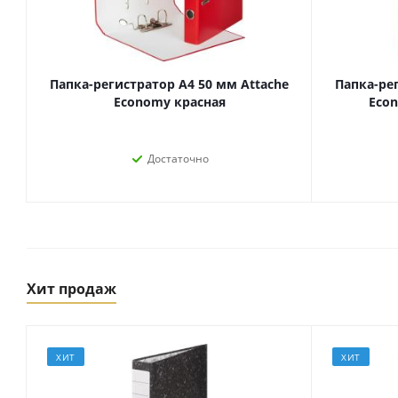
Папка-регистратор А4 50 мм Attache
Папка-ре
Economy красная
Econ
Достаточно
Товары для спорта,
пикника и отдыха
Хит продаж
Спортивные игры
Туризм и походы
ХИТ
ХИТ