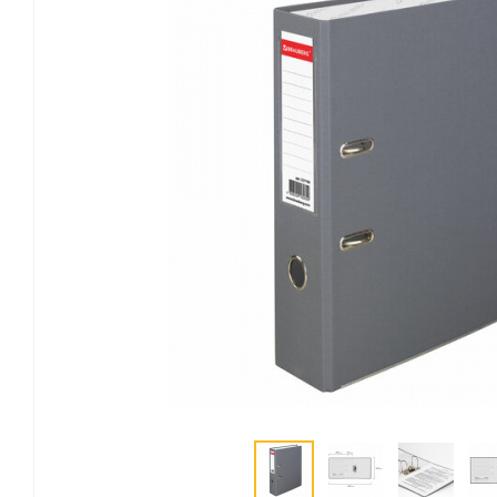
Канцелярские мелочи
Зажимы для бумаг
Лупы
Материалы для прошивки
документов
Подушки для смачивания
пальцев
Резинки универсальные
Скрепки
Диспенсеры для скрепок
Наборы канцелярских
мелочей