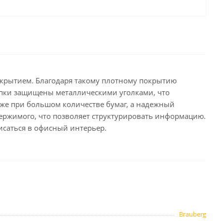
целярские
ое
Компьютерная
техника и аксессуары
тели
Компьютерные аксессуары
 системы
Носители информации
окрытием. Благодаря такому плотному покрытию
Электротовары и освещение
папки защищены металлическими уголками, что
аже при большом количестве бумаг, а надежный
и,
Периферийные устройства
ержимого, что позволяет структурировать информацию.
исаться в офисный интерьер.
Хозяйственные
товары
ника
Бумажные полотенца и
салфетки
Инвентарь для уборки
Brauberg