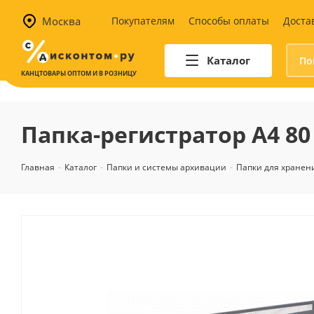
Москва
Покупателям
Способы оплаты
Доста
Каталог
КАНЦТОВАРЫ ОПТОМ И В РОЗНИЦУ
Автотовары
Аптечки и наборы для
Папка-регистратор А4 8
автомобилистов
Канистры и воронки для ГСМ
Главная
-
Каталог
-
Папки и системы архивации
-
Папки для хранен
Автомобильные аксессуары
Уход за салоном
Техника для авто
Аварийные принадлежности