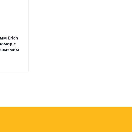
оны
 и
мм Erich
рамор с
суары для
ханизмом