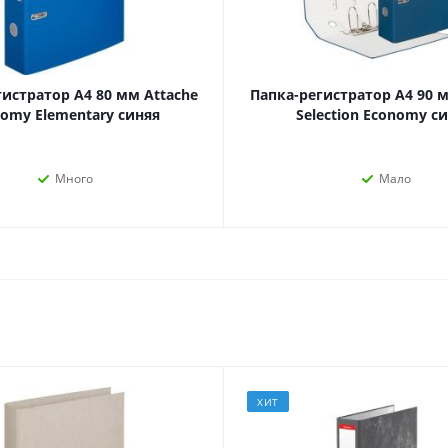
наборы
Нумизматика
Уход за волосами
Роспись, фрески, 
Уход за телом
Создание аппликац
гистратор А4 80 мм Attache
Папка-регистратор А4 90 м
Рукоделие
omy Elementary синяя
Selection Economy с
Творчество из бума
Много
Мало
Электрика и
Электроника
инструменты
Аудиотехника
Силовое оборудование
Аксессуары для эл
Электромонтажные
и мобильных устро
материалы
Смартфоны
Фонари
ХИТ
Смарт-часы и фитне
Источники питания
браслеты