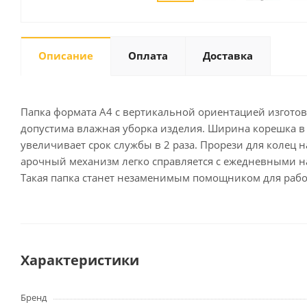
Описание
Оплата
Доставка
Письменные
принадлежности
Карандаши
Маркеры
Папка формата А4 с вертикальной ориентацией изготов
Ручки
допустима влажная уборка изделия. Ширина корешка в 
увеличивает срок службы в 2 раза. Прорези для колец
Фломастеры
арочный механизм легко справляется с ежедневными н
Расходные материалы для
письменных
Такая папка станет незаменимым помощником для работ
принадлежностей
Офисная техника
Калькуляторы
Характеристики
Принтеры
МФУ
Бренд