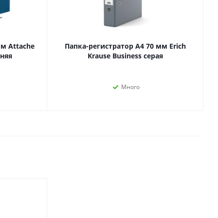
Лаки, разбавители, грунты,
масла
гравюры
Пастель, уголь
ий
м Attache
Папка-регистратор А4 70 мм Erich
Краски
иняя
Krause Business серая
Холсты
ги
Каллиграфия и графика
Кисти
Много
Мольберты
Ещё
ектронных
йств
с-