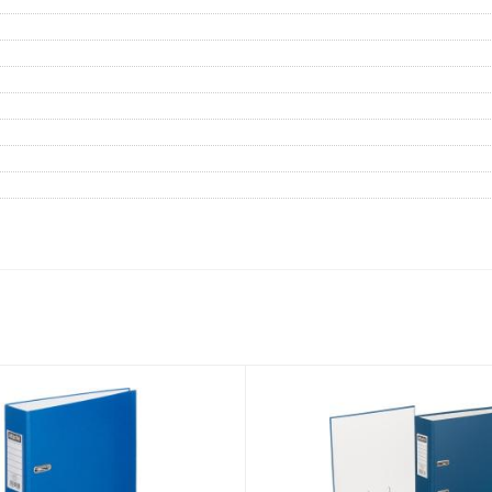
Дневники
Мел
Папки для тетрадей и уроков
труда
Аксессуары для тетрадей,
книг и учебников
Глобусы и карты
Инструменты и аксессуары
для труда и творчества
Книги, пособия, журналы,
методическая литература
Ещё
Красота, гигиена
Товары для хобби
творчества
Уход за лицом
Развивающие игру
Уход за одеждой и обувью
книги
Гигиенические изделия
Алмазная мозайка
Косметические подарочные
Лепка и скульптура