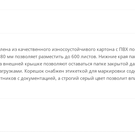
Клейкие ленты кан
Ещё
Подарки и сувениры
Демонстрационн
оборудование
Подарки бизнес-партнерам
Бейджи и их держа
Грамоты, дипломы,
благодарности
Демонстрационные
лена из качественного износоустойчивого картона с ПВХ п
Организация праздника
Доски и аксессуары
80 мм позволяет разместить до 600 листов. Нижние края 
 на внешней крышке позволяют оставаться папке закрытой д
Декор интерьера
Подставки, табличк
буклетницы
агрузками. Корешок снабжен этикеткой для маркировки сод
Подарочная упаковка
ников с документацией, а строгий серый цвет позволит вп
Сувениры
Зонты
Товары для школы
Бытовая техника
Цветная бумага и картон
Климатическая тех
Тетради
Техника для дома
Принадлежности для
черчения