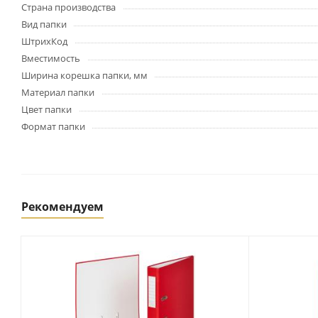
Картриджи и тонеры
Страна производства
Уничтожители документов
Вид папки
(шредеры)
ШтрихКод
Сканеры
Вместимость
Ламинаторы и расходные
Ширина корешка папки, мм
материалы
Материал папки
Переплетное оборудование
Цвет папки
и материалы
Формат папки
Чистящие средства для
оргтехники и электроники
Светильники и настольные
лампы
Рекомендуем
Упаковка и тара
Пакеты
Клейкие ленты, скотч
Пленка упаковочная