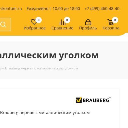
iskontom.ru
Ежедневно с 10:00 до 18:00
+7 (499) 460-48-40
0
0
0
Избранное
Сравнение
Профиль
Корзина
Продукты питания
Кондитерские изделия
таллическим уголком
Кофе, какао
Чай
е
 мм Brauberg черная с металлическим уголком
 Brauberg черная с металлическим уголком