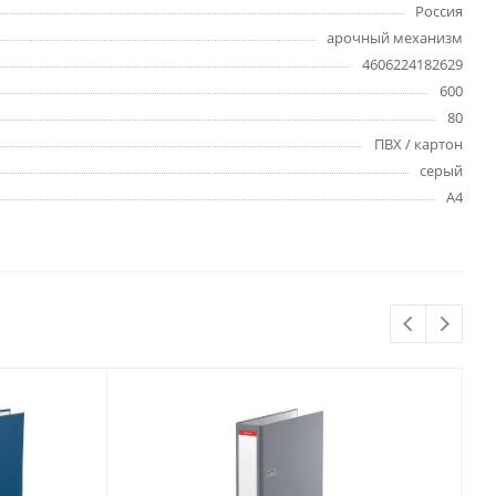
Россия
Бытовая химия
арочный механизм
Одноразовая посуда
4606224182629
Тряпки, салфетки, губки
600
Туалетная бумага
80
Инвентарь и средства для
ПВХ / картон
окон
серый
Мешки и емкости для мусора
А4
 и
Товары для
художников
шки и
Бумага для рисования,
графики и эскизов
Инструменты для живописи
Мелки восковые