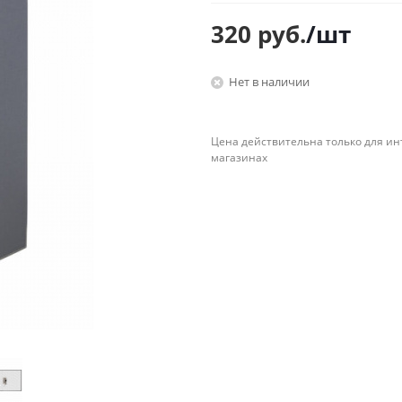
Планинги
320
руб.
/шт
Ещё
Нет в наличии
Мебель
Офисные
принадлежности
Мебель для ванной комнаты
Дыроколы
Аксессуары и предметы
Цена действительна только для ин
интерьера
Корректоры для тек
магазинах
Канцелярские нож
Настольные набор
подставки
Лотки и накопители
бумаг
Ящики для ключей 
комплектующие
Клей
Штемпельные
принадлежности
Кэшбоксы