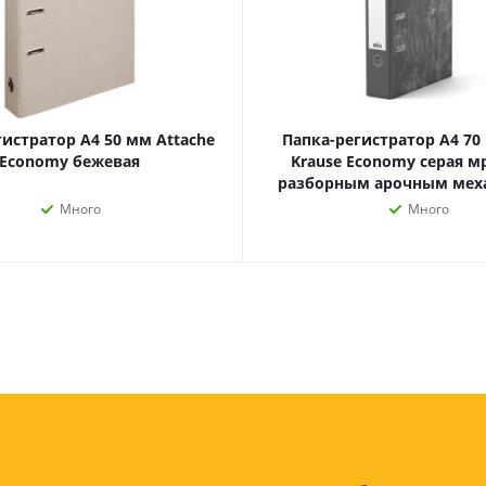
Лампочки
Электронные книги
Розетки и выключатели
Мобильные телеф
Измерительный инструмент
Игровые приставки
аксессуары
Ручной инструмент
Планшеты
СКУД
гистратор А4 50 мм Attache
Папка-регистратор А4 70 
Economy бежевая
Krause Economy серая м
Телевизоры и аксес
разборным арочным ме
ТВ
Много
Много
Ещё