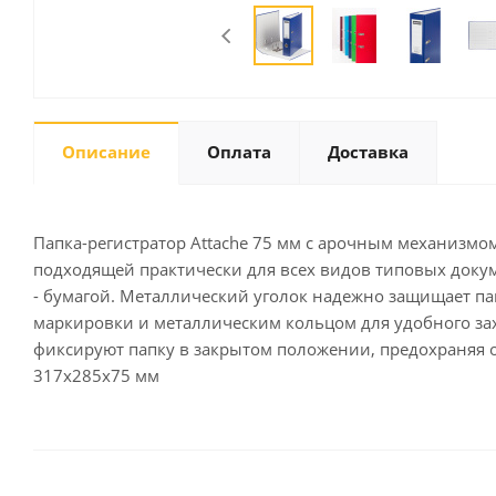
Письменные
принадлежности
Карандаши
Описание
Оплата
Доставка
Маркеры
Ручки
Фломастеры
Папка-регистратор Attache 75 мм с арочным механизмо
Расходные материалы для
подходящей практически для всех видов типовых докум
письменных
- бумагой. Металлический уголок надежно защищает па
принадлежностей
маркировки и металлическим кольцом для удобного за
фиксируют папку в закрытом положении, предохраняя о
317х285х75 мм
Офисная техника
Калькуляторы
Принтеры
МФУ