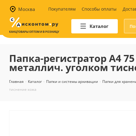
Москва
Покупателям
Способы оплаты
Доста
Каталог
КАНЦТОВАРЫ ОПТОМ И В РОЗНИЦУ
Автотовары
Аптечки и наборы для
Папка-регистратор А4 75
автомобилистов
металлич. уголком тисн
Канистры и воронки для ГСМ
Автомобильные аксессуары
Главная
-
Каталог
-
Папки и системы архивации
-
Папки для хранен
Уход за салоном
тиснение кожа
Техника для авто
Аварийные принадлежности