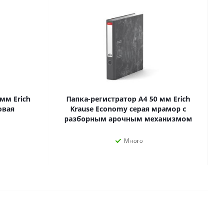
Лаки, разбавители, грунты,
масла
гравюры
Пастель, уголь
ий
Краски
Холсты
ги
Каллиграфия и графика
Кисти
мм Erich
Папка-регистратор А4 50 мм Erich
Мольберты
овая
Krause Economy серая мрамор с
Ещё
разборным арочным механизмом
Много
ектронных
йств
с-