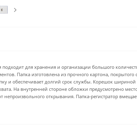
Клейкие ленты кан
Ещё
Подарки и сувениры
Демонстрационн
оборудование
Подарки бизнес-партнерам
Бейджи и их держа
Грамоты, дипломы,
благодарности
Демонстрационные
Организация праздника
Доски и аксессуары
Декор интерьера
Подставки, табличк
м подходит для хранения и организации большого количеств
буклетницы
Подарочная упаковка
ентов. Папка изготовлена из прочного картона, покрытого
Сувениры
пку и обеспечивает долгий срок службы. Корешок шириной
Зонты
хвата. На внутренней стороне обложки предусмотрено мест
т непроизвольного открывания. Папка-регистратор вмещает
Товары для школы
Бытовая техника
Цветная бумага и картон
Климатическая тех
Тетради
Техника для дома
Принадлежности для
черчения