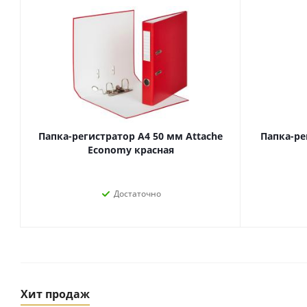
Папка-регистратор А4 50 мм Attache
Папка-ре
Economy красная
Достаточно
Товары для спорта,
пикника и отдыха
Спортивные игры
Туризм и походы
Хит продаж