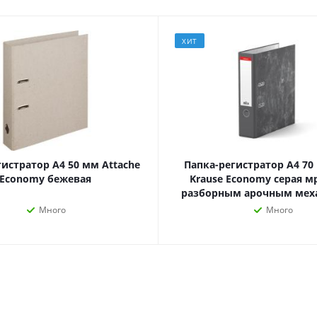
Лампочки
Электронные книги
Розетки и выключатели
Мобильные телеф
Измерительный инструмент
Игровые приставки
ХИТ
аксессуары
Ручной инструмент
Планшеты
СКУД
Телевизоры и аксес
ТВ
Ещё
гистратор А4 50 мм Attache
Папка-регистратор А4 70 
Economy бежевая
Krause Economy серая м
разборным арочным ме
Много
Много