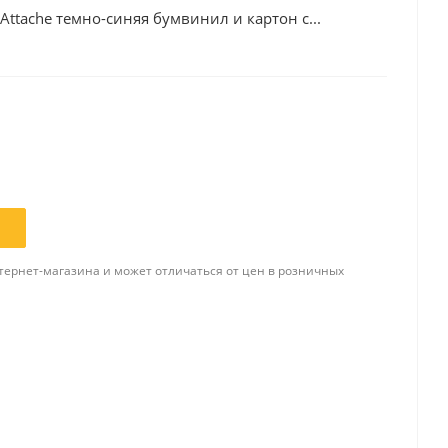
Attache темно-синяя бумвинил и картон с...
Папки и системы
архивации
Папки для хранения
документов
ста
Папки-конверты
и
Скоросшиватели
ы,
Разделители
 для
Папки и короба архивные
тернет-магазина и может отличаться от цен в розничных
Деловые папки и портфели
и
Папки адресные
Папки-планшеты
Папки-уголки
Файлы-вкладыши