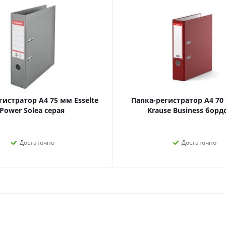
наборы
Нумизматика
Уход за волосами
Роспись, фрески, 
Уход за телом
Создание аппликац
Рукоделие
Творчество из бума
гистратор А4 75 мм Esselte
Папка-регистратор А4 70 
Power Solea серая
Krause Business борд
Достаточно
Достаточно
Электрика и
Электроника
инструменты
Аудиотехника
Силовое оборудование
Аксессуары для эл
Электромонтажные
и мобильных устро
материалы
Смартфоны
Фонари
Смарт-часы и фитне
Источники питания
браслеты