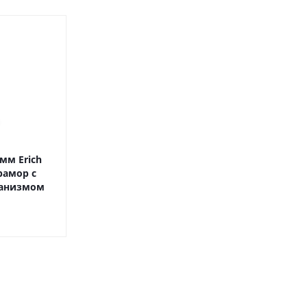
оны
 и
суары для
мм Erich
рамор с
ханизмом