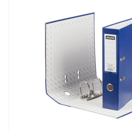
Канцелярские мелочи
Зажимы для бумаг
Лупы
Материалы для прошивки
документов
Подушки для смачивания
пальцев
Резинки универсальные
Скрепки
Диспенсеры для скрепок
Наборы канцелярских
мелочей