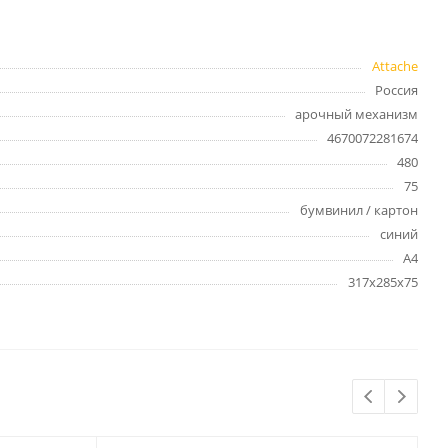
Бытовая химия
Одноразовая посуда
Тряпки, салфетки, губки
Attache
Туалетная бумага
Россия
арочный механизм
Инвентарь и средства для
окон
4670072281674
Мешки и емкости для мусора
480
75
бумвинил / картон
синий
А4
317x285x75
 и
Товары для
художников
шки и
Бумага для рисования,
графики и эскизов
Инструменты для живописи
Мелки восковые