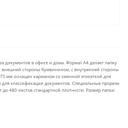
целярские
ое
Компьютерная
техника и аксессуары
тели
Компьютерные аксессуары
 системы
Носители информации
Электротовары и освещение
и,
Периферийные устройства
а документов в офисе и дома. Формат А4 делает папку
 с внешней стороны бумвинилом, с внутренней стороны
 75 мм оснащен карманом со сменной этикеткой для
о для классификации документов. Специальные прорези
 до 480 листов стандартной плотности. Размер папки
Хозяйственные
товары
ника
Бумажные полотенца и
салфетки
Инвентарь для уборки