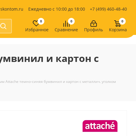
iskontom.ru
Ежедневно с 10:00 до 18:00
+7 (499) 460-48-40
0
0
0
Избранное
Сравнение
Профиль
Корзина
Продукты питания
Кондитерские изделия
бумвинил и картон с
Кофе, какао
Чай
е
мм Attache темно-синяя бумвинил и картон с металлич. уголком