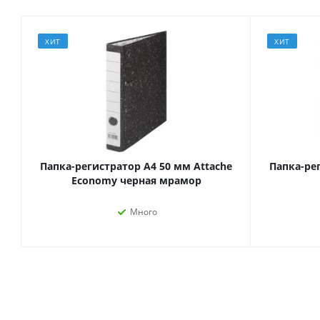
ХИТ
ХИТ
Папка-регистратор А4 50 мм Attache
Папка-ре
Economy черная мрамор
Много