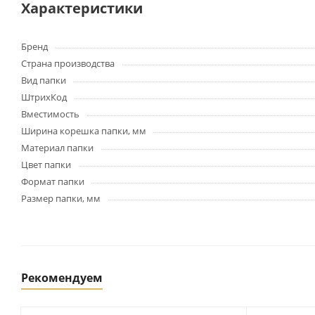
Картриджи и тонеры
Характеристики
Уничтожители документов
(шредеры)
Бренд
Сканеры
Страна производства
Ламинаторы и расходные
Вид папки
материалы
ШтрихКод
Переплетное оборудование
и материалы
Вместимость
Чистящие средства для
Ширина корешка папки, мм
оргтехники и электроники
Материал папки
Светильники и настольные
Цвет папки
лампы
Формат папки
Размер папки, мм
Упаковка и тара
Пакеты
Клейкие ленты, скотч
Рекомендуем
Пленка упаковочная