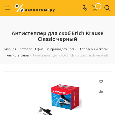
0
Антистеплер для скоб Erich Krause
Classic черный
Главная
-
Каталог
-
Офисные принадлежности
-
Степлеры и скобы
-
Антистеплеры
-
Антистеплер для скоб Erich Krause Classic черный