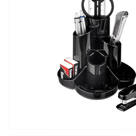
Канцелярские мелочи
Зажимы для бумаг
Лупы
Материалы для прошивки
документов
Подушки для смачивания
пальцев
Резинки универсальные
Скрепки
Диспенсеры для скрепок
Наборы канцелярских
мелочей