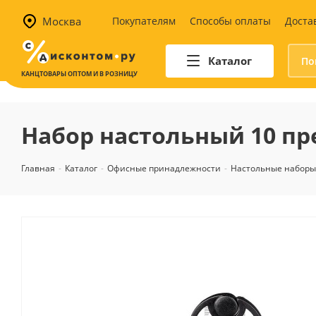
Москва
Покупателям
Способы оплаты
Доста
Каталог
КАНЦТОВАРЫ ОПТОМ И В РОЗНИЦУ
Автотовары
Аптечки и наборы для
Набор настольный 10 пре
автомобилистов
Канистры и воронки для ГСМ
Главная
-
Каталог
-
Офисные принадлежности
-
Настольные наборы,
Автомобильные аксессуары
Уход за салоном
Техника для авто
Аварийные принадлежности