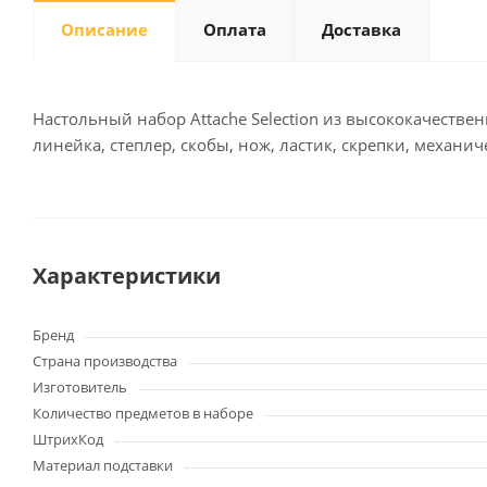
Описание
Оплата
Доставка
Письменные
принадлежности
Настольный набор Attache Selection из высококачествен
линейка, степлер, скобы, нож, ластик, скрепки, механ
Карандаши
Маркеры
Ручки
Фломастеры
Расходные материалы для
Характеристики
письменных
принадлежностей
Бренд
Страна производства
Офисная техника
Изготовитель
Калькуляторы
Количество предметов в наборе
Принтеры
ШтрихКод
МФУ
Материал подставки