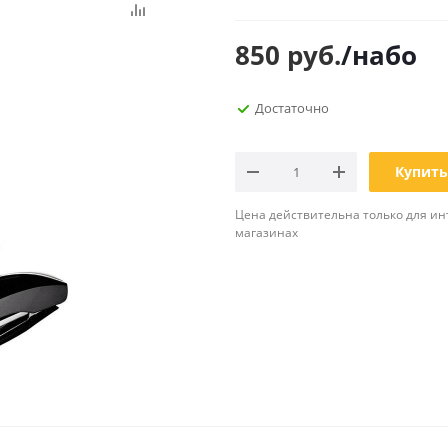
Планинги
Ещё
850
руб.
/набо
Мебель
Офисные
Достаточно
принадлежности
Мебель для ванной комнаты
Дыроколы
Аксессуары и предметы
интерьера
Корректоры для тек
Купить
Канцелярские нож
Цена действительна только для ин
Настольные набор
магазинах
подставки
Лотки и накопители
бумаг
Ящики для ключей 
комплектующие
Клей
Штемпельные
принадлежности
Кэшбоксы