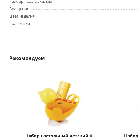
Картриджи и тонеры
Размер подставки, мм
Уничтожители документов
Вращение
(шредеры)
Цвет изделия
Сканеры
Коллекция
Ламинаторы и расходные
материалы
Переплетное оборудование
и материалы
Чистящие средства для
Рекомендуем
оргтехники и электроники
Светильники и настольные
лампы
Упаковка и тара
Пакеты
Клейкие ленты, скотч
Пленка упаковочная
Набор настольный детский 4
Набор