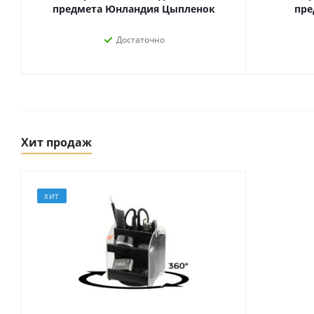
предмета Юнландия Цыпленок
пре
Достаточно
Хит продаж
ХИТ
Товары для спорта,
пикника и отдыха
Спортивные игры
Туризм и походы