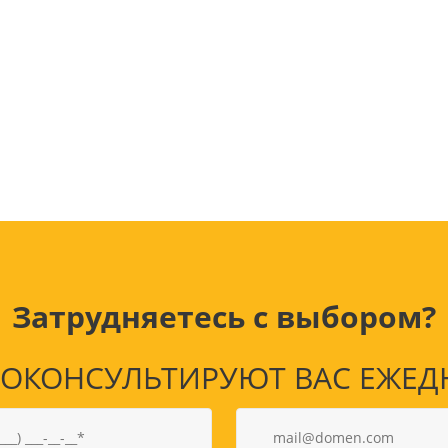
Лампочки
Электронные книги
Розетки и выключатели
Мобильные телеф
Измерительный инструмент
Игровые приставки
аксессуары
Ручной инструмент
Планшеты
СКУД
Телевизоры и аксес
ТВ
Ещё
Затрудняетесь с выбором?
КОНСУЛЬТИРУЮТ ВАС ЕЖЕДНЕВ