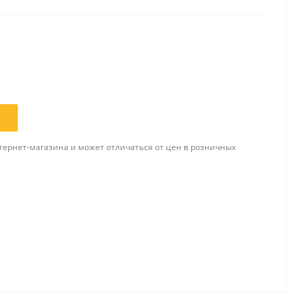
Папки и системы
архивации
Папки для хранения
документов
ста
Папки-конверты
и
Скоросшиватели
тернет-магазина и может отличаться от цен в розничных
ы,
Разделители
 для
Папки и короба архивные
Деловые папки и портфели
и
Папки адресные
Папки-планшеты
Папки-уголки
Файлы-вкладыши