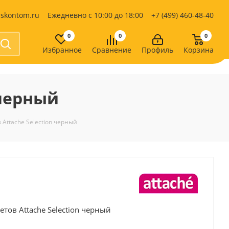
iskontom.ru
Ежедневно с 10:00 до 18:00
+7 (499) 460-48-40
0
0
0
Избранное
Сравнение
Профиль
Корзина
Продукты питания
Кондитерские изделия
 черный
Кофе, какао
Чай
е
Attache Selection черный
тов Attache Selection черный