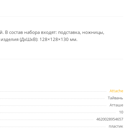
целярские
ое
Компьютерная
техника и аксессуары
й. В состав набора входят: подставка, ножницы,
ы изделия (ДxШxВ): 128×128×130 мм.
тели
Компьютерные аксессуары
 системы
Носители информации
Электротовары и освещение
и,
Периферийные устройства
Attache
Тайвань
Хозяйственные
Атташе
товары
ника
10
Бумажные полотенца и
4620028954657
салфетки
пластик
Инвентарь для уборки