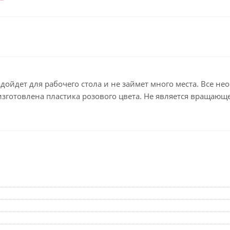
Клейкие ленты кан
Ещё
Подарки и сувениры
Демонстрационн
оборудование
Подарки бизнес-партнерам
Бейджи и их держа
Грамоты, дипломы,
благодарности
Демонстрационные
дойдет для рабочего стола и не займет много места. Все н
Организация праздника
Доски и аксессуары
изготовлена пластика розового цвета. Не является вращающ
Декор интерьера
Подставки, табличк
буклетницы
Подарочная упаковка
Сувениры
Зонты
Товары для школы
Бытовая техника
Цветная бумага и картон
Климатическая тех
Тетради
Техника для дома
Принадлежности для
черчения