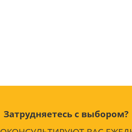
Лампочки
Электронные книги
Розетки и выключатели
Мобильные телеф
Измерительный инструмент
Игровые приставки
аксессуары
Ручной инструмент
Планшеты
СКУД
Телевизоры и аксес
ТВ
Ещё
Затрудняетесь с выбором?
КОНСУЛЬТИРУЮТ ВАС ЕЖЕДНЕВ