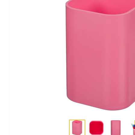
Канцелярские мелочи
Зажимы для бумаг
Лупы
Материалы для прошивки
документов
Подушки для смачивания
пальцев
Резинки универсальные
Скрепки
Диспенсеры для скрепок
Наборы канцелярских
мелочей