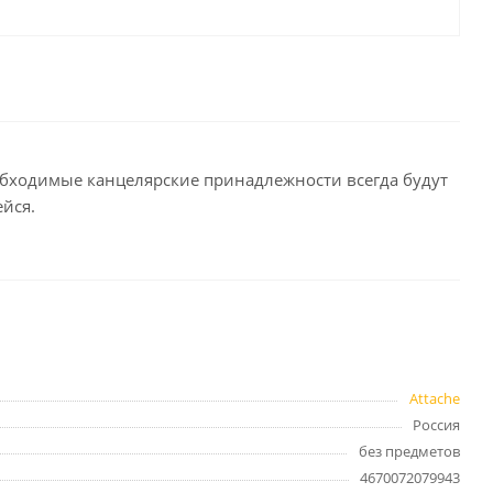
целярские
ое
Компьютерная
техника и аксессуары
тели
Компьютерные аксессуары
 системы
Носители информации
еобходимые канцелярские принадлежности всегда будут
Электротовары и освещение
ейся.
и,
Периферийные устройства
Хозяйственные
товары
Attache
ника
Россия
Бумажные полотенца и
салфетки
без предметов
Инвентарь для уборки
4670072079943