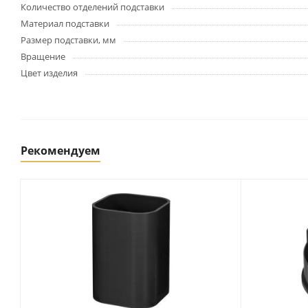
Картриджи и тонеры
Количество отделений подставки
Уничтожители документов
Материал подставки
(шредеры)
Размер подставки, мм
Сканеры
Вращение
Ламинаторы и расходные
Цвет изделия
материалы
Переплетное оборудование
и материалы
Чистящие средства для
оргтехники и электроники
Рекомендуем
Светильники и настольные
лампы
Упаковка и тара
Пакеты
Клейкие ленты, скотч
Пленка упаковочная