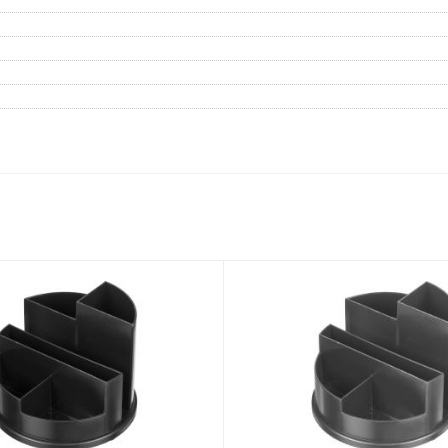
Дневники
Мел
Папки для тетрадей и уроков
труда
Аксессуары для тетрадей,
книг и учебников
Глобусы и карты
Инструменты и аксессуары
для труда и творчества
Книги, пособия, журналы,
методическая литература
Ещё
Красота, гигиена
Товары для хобби
творчества
Уход за лицом
Развивающие игру
Уход за одеждой и обувью
книги
Гигиенические изделия
Алмазная мозайка
Косметические подарочные
Лепка и скульптура