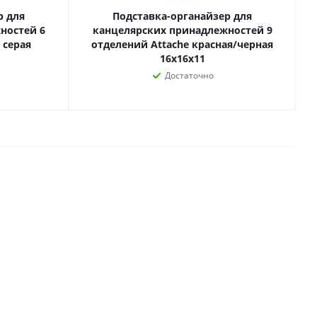
р для
Подставка-органайзер для
Лаки, разбавители, грунты,
ностей 6
канцелярских принадлежностей 9
масла
гравюры
 серая
отделений Attache красная/черная
Пастель, уголь
ий
16x16x11
Краски
Достаточно
Холсты
ги
Каллиграфия и графика
Кисти
Мольберты
Ещё
ектронных
йств
с-