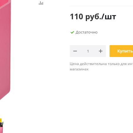
Планинги
Ещё
110
руб.
/шт
Мебель
Офисные
Достаточно
принадлежности
Мебель для ванной комнаты
Дыроколы
Аксессуары и предметы
интерьера
Корректоры для тек
Купить
Канцелярские нож
Цена действительна только для ин
Настольные набор
магазинах
подставки
Лотки и накопители
бумаг
Ящики для ключей 
комплектующие
Клей
Штемпельные
принадлежности
Кэшбоксы