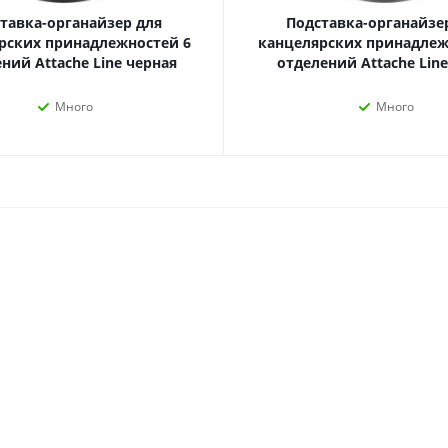
наборы
тавка-органайзер для
Подставка-органайзе
Нумизматика
Уход за волосами
рских принадлежностей 6
канцелярских принадлеж
Роспись, фрески, 
Уход за телом
ний Attache Line черная
отделений Attache Line
Создание аппликац
Рукоделие
Много
Много
Творчество из бума
Электрика и
Электроника
инструменты
Аудиотехника
Силовое оборудование
Аксессуары для эл
Электромонтажные
и мобильных устро
материалы
Смартфоны
Фонари
Смарт-часы и фитне
Источники питания
браслеты