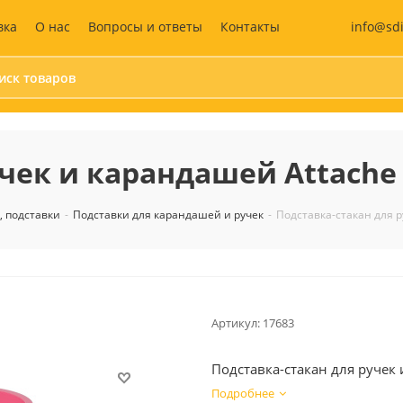
info@sd
вка
О нас
Вопросы и ответы
Контакты
Бумага и бумажные
Средства
изделия
индивидуальной
чек и карандашей Attache 
защиты (СИЗ)
Календари
Маски защитные
Бумага для офисной техники
Жилеты сигнальны
 подставки
-
Подставки для карандашей и ручек
-
Подставка-стакан для р
Бумага для заметок
Антисептики
Блокноты
Перчатки
Этикетки самоклеящиеся
Аптечка
Бухгалтерские книги и
бланки
Артикул:
17683
Дизайнерская бумага
Записные книжки
Подставка-стакан для ручек 
Ежедневники и
еженедельники
Подробнее