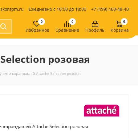
iskontom.ru
Ежедневно с 10:00 до 18:00
+7 (499) 460-48-40
0
0
0
Избранное
Сравнение
Профиль
Корзина
Продукты питания
Кондитерские изделия
Selection розовая
Кофе, какао
Чай
е
учек и карандашей Attache Selection розовая
и карандашей Attache Selection розовая