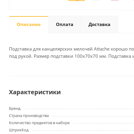
Описание
Оплата
Доставка
Письменные
принадлежности
Карандаши
Маркеры
Подставка для канцелярских мелочей Attache хорошо по
Ручки
под рукой. Размер подставки 100х70х70 мм. Подставка 
Фломастеры
Расходные материалы для
письменных
принадлежностей
Характеристики
Офисная техника
Бренд
Калькуляторы
Страна производства
Принтеры
Количество предметов в наборе
МФУ
ШтрихКод