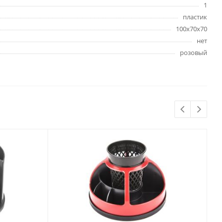
1
Бытовая химия
пластик
Одноразовая посуда
100х70х70
Тряпки, салфетки, губки
нет
Туалетная бумага
розовый
Инвентарь и средства для
окон
Мешки и емкости для мусора
 и
Товары для
художников
шки и
Бумага для рисования,
графики и эскизов
Инструменты для живописи
Мелки восковые