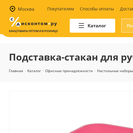
Москва
Покупателям
Способы оплаты
Доста
Каталог
КАНЦТОВАРЫ ОПТОМ И В РОЗНИЦУ
Автотовары
Аптечки и наборы для
Подставка-стакан для ру
автомобилистов
Канистры и воронки для ГСМ
Главная
-
Каталог
-
Офисные принадлежности
-
Настольные наборы,
Автомобильные аксессуары
Уход за салоном
Техника для авто
Аварийные принадлежности