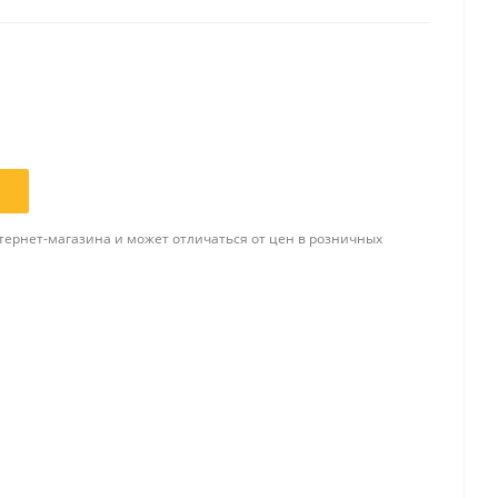
Папки и системы
архивации
Папки для хранения
документов
ста
Папки-конверты
и
Скоросшиватели
тернет-магазина и может отличаться от цен в розничных
ы,
Разделители
 для
Папки и короба архивные
Деловые папки и портфели
и
Папки адресные
Папки-планшеты
Папки-уголки
Файлы-вкладыши