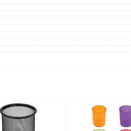
Дневники
Мел
Папки для тетрадей и уроков
труда
Аксессуары для тетрадей,
книг и учебников
Глобусы и карты
Инструменты и аксессуары
для труда и творчества
Книги, пособия, журналы,
методическая литература
Ещё
Красота, гигиена
Товары для хобби
творчества
Уход за лицом
Развивающие игру
Уход за одеждой и обувью
книги
Гигиенические изделия
Алмазная мозайка
Косметические подарочные
Лепка и скульптура