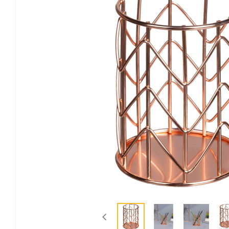
Канцелярские мелочи
Зажимы для бумаг
Лупы
Материалы для прошивки
документов
Подушки для смачивания
пальцев
Резинки универсальные
Скрепки
Диспенсеры для скрепок
Наборы канцелярских
мелочей