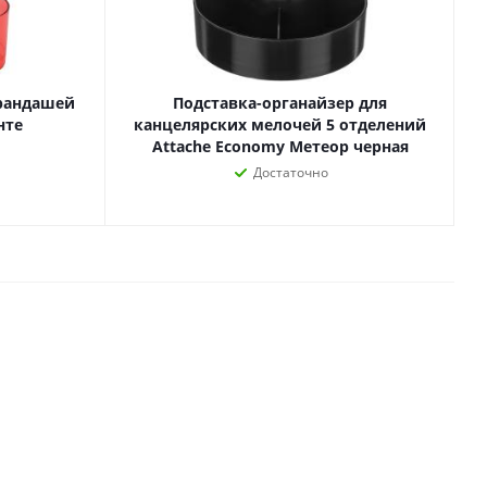
Лаки, разбавители, грунты,
масла
гравюры
Пастель, уголь
ий
арандашей
Подставка-органайзер для
Краски
нте
канцелярских мелочей 5 отделений
Холсты
ги
Attache Economy Метеор черная
Каллиграфия и графика
Достаточно
Кисти
Мольберты
Ещё
ектронных
йств
с-