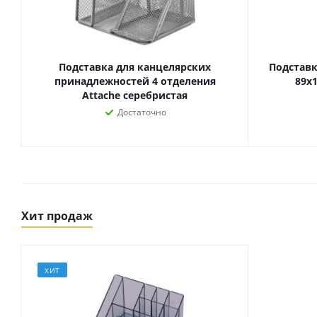
Подставка для канцелярских
Подставк
принадлежностей 4 отделения
89х
Attache серебристая
Достаточно
Товары для спорта,
Хит продаж
пикника и отдыха
Спортивные игры
Туризм и походы
ХИТ