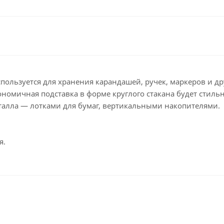
Клейкие ленты кан
Ещё
Подарки и сувениры
Демонстрационн
оборудование
Подарки бизнес-партнерам
Бейджи и их держа
Грамоты, дипломы,
благодарности
Демонстрационные
пользуется для хранения карандашей, ручек, маркеров и д
Организация праздника
Доски и аксессуары
гономичная подставка в форме круглого стакана будет стиль
талла — лотками для бумаг, вертикальными накопителями.
Декор интерьера
Подставки, табличк
буклетницы
Подарочная упаковка
Сувениры
я.
Зонты
Товары для школы
Бытовая техника
Цветная бумага и картон
Климатическая тех
Тетради
Техника для дома
Принадлежности для
черчения