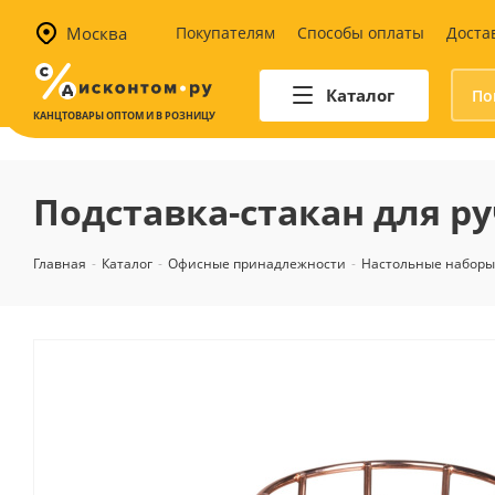
Москва
Покупателям
Способы оплаты
Доста
Каталог
КАНЦТОВАРЫ ОПТОМ И В РОЗНИЦУ
Автотовары
Аптечки и наборы для
Подставка-стакан для р
автомобилистов
Канистры и воронки для ГСМ
Главная
-
Каталог
-
Офисные принадлежности
-
Настольные наборы,
Автомобильные аксессуары
Уход за салоном
Техника для авто
Аварийные принадлежности