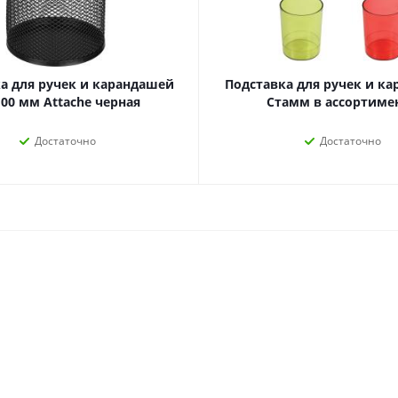
наборы
Нумизматика
Уход за волосами
Роспись, фрески, 
Уход за телом
Создание аппликац
а для ручек и карандашей
Подставка для ручек и к
Рукоделие
100 мм Attache черная
Стамм в ассортиме
Творчество из бума
Достаточно
Достаточно
Электрика и
Электроника
инструменты
Аудиотехника
Силовое оборудование
Аксессуары для эл
Электромонтажные
и мобильных устро
материалы
Смартфоны
Фонари
Смарт-часы и фитне
Источники питания
браслеты