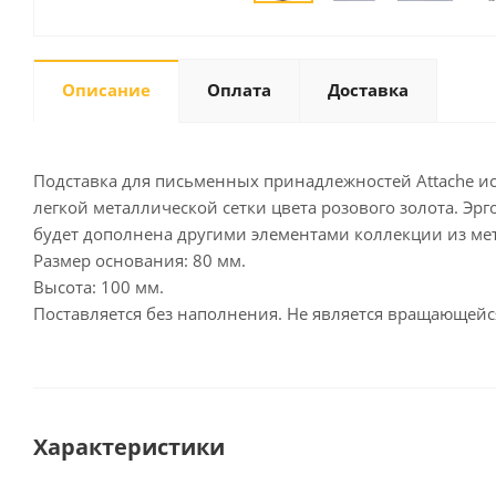
Описание
Оплата
Доставка
Письменные
принадлежности
Карандаши
Маркеры
Подставка для письменных принадлежностей Attache ис
Ручки
легкой металлической сетки цвета розового золота. Эр
будет дополнена другими элементами коллекции из ме
Фломастеры
Размер основания: 80 мм.
Расходные материалы для
письменных
Высота: 100 мм.
принадлежностей
Поставляется без наполнения. Не является вращающейс
Офисная техника
Калькуляторы
Принтеры
Характеристики
МФУ