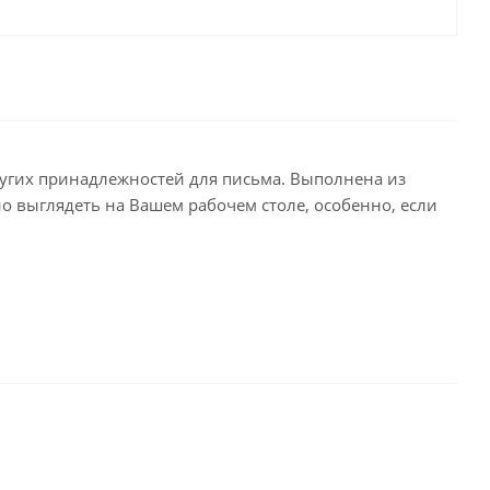
целярские
ое
Компьютерная
техника и аксессуары
тели
Компьютерные аксессуары
 системы
Носители информации
ругих принадлежностей для письма. Выполнена из
Электротовары и освещение
но выглядеть на Вашем рабочем столе, особенно, если
и,
Периферийные устройства
Хозяйственные
товары
ника
Бумажные полотенца и
салфетки
Инвентарь для уборки