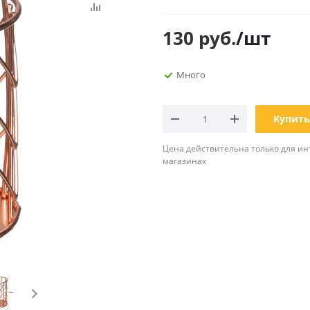
Планинги
Ещё
130
руб.
/шт
Мебель
Офисные
Много
принадлежности
Мебель для ванной комнаты
Дыроколы
Аксессуары и предметы
интерьера
Корректоры для тек
Купить
Канцелярские нож
Цена действительна только для ин
Настольные набор
магазинах
подставки
Лотки и накопители
бумаг
Ящики для ключей 
комплектующие
Клей
Штемпельные
принадлежности
Кэшбоксы