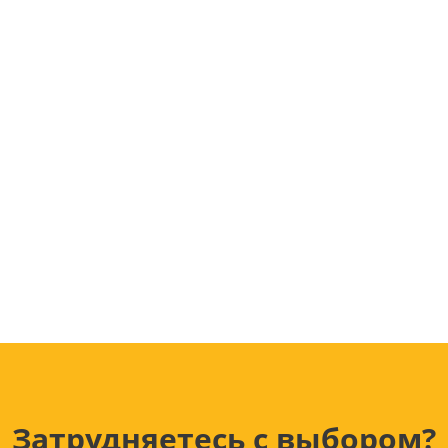
Лампочки
Электронные книги
Розетки и выключатели
Мобильные телеф
Измерительный инструмент
Игровые приставки
аксессуары
Ручной инструмент
Планшеты
СКУД
Телевизоры и аксес
ТВ
Ещё
Затрудняетесь с выбором?