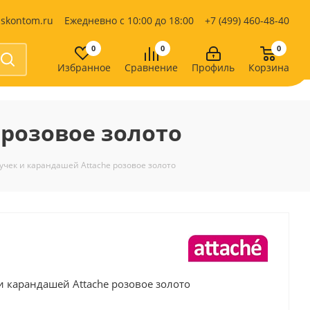
iskontom.ru
Ежедневно с 10:00 до 18:00
+7 (499) 460-48-40
0
0
0
Избранное
Сравнение
Профиль
Корзина
Продукты питания
Кондитерские изделия
 розовое золото
Кофе, какао
Чай
е
учек и карандашей Attache розовое золото
и карандашей Attache розовое золото