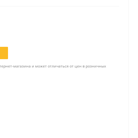
Папки и системы
архивации
Папки для хранения
документов
ста
Папки-конверты
и
Скоросшиватели
тернет-магазина и может отличаться от цен в розничных
ы,
Разделители
 для
Папки и короба архивные
Деловые папки и портфели
и
Папки адресные
Папки-планшеты
Папки-уголки
Файлы-вкладыши