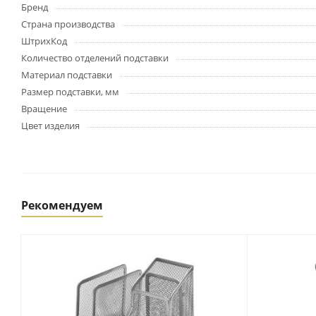
Картриджи и тонеры
Бренд
Уничтожители документов
Страна производства
(шредеры)
ШтрихКод
Сканеры
Количество отделений подставки
Ламинаторы и расходные
Материал подставки
материалы
Размер подставки, мм
Переплетное оборудование
Вращение
и материалы
Цвет изделия
Чистящие средства для
оргтехники и электроники
Светильники и настольные
лампы
Рекомендуем
Упаковка и тара
Пакеты
Клейкие ленты, скотч
Пленка упаковочная