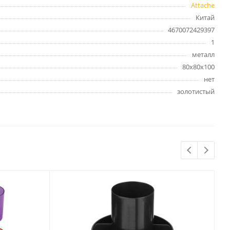
Attache
Бытовая химия
Китай
Одноразовая посуда
4670072429397
Тряпки, салфетки, губки
1
Туалетная бумага
металл
Инвентарь и средства для
80x80x100
окон
нет
Мешки и емкости для мусора
золотистый
 и
Товары для
художников
шки и
Бумага для рисования,
графики и эскизов
Инструменты для живописи
Мелки восковые