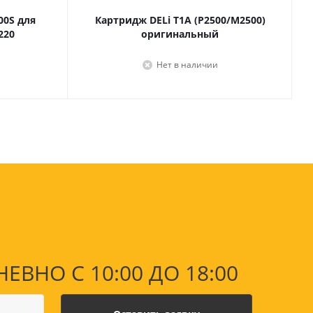
Лаки, разбавители, грунты,
00S для
Картридж DELi T1A (P2500/M2500)
масла
220
оригинальный
гравюры
Пастель, уголь
ий
Нет в наличии
Краски
Холсты
ги
Каллиграфия и графика
Кисти
Мольберты
Ещё
ектронных
йств
НО С 10:00 ДО 18:00
с-