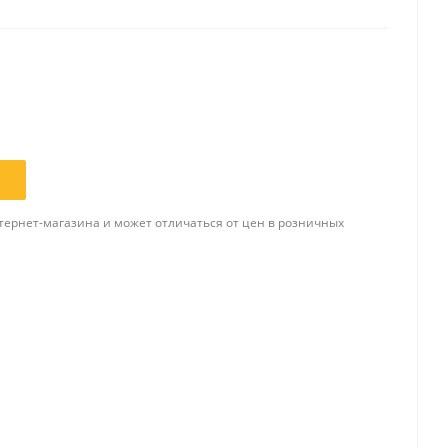
Папки и системы
архивации
Папки для хранения
документов
ста
Папки-конверты
и
Скоросшиватели
ы,
тернет-магазина и может отличаться от цен в розничных
Разделители
 для
Папки и короба архивные
Деловые папки и портфели
и
Папки адресные
Папки-планшеты
Папки-уголки
Файлы-вкладыши