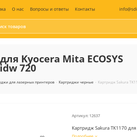
info@sd
вка
О нас
Вопросы и ответы
Контакты
Бумага и бумажные
Средства
изделия
индивидуальной
для Kyocera Mita ECOSYS
защиты (СИЗ)
Календари
idw 720
Маски защитные
Бумага для офисной техники
Жилеты сигнальны
Бумага для заметок
Антисептики
иджи для лазерных принтеров
-
Картриджи черные
-
Картридж Sakura TK1
Блокноты
Перчатки
Этикетки самоклеящиеся
Аптечка
Бухгалтерские книги и
бланки
Дизайнерская бумага
Артикул:
12637
Записные книжки
Картридж Sakura TK1170 для
Ежедневники и
еженедельники
Подробнее