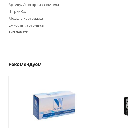
Картриджи и тонеры
Артикул/код производителя
Уничтожители документов
ШтрихКод
(шредеры)
Модель картриджа
Сканеры
Емкость картриджа
Ламинаторы и расходные
Тип печати
материалы
Переплетное оборудование
и материалы
Чистящие средства для
оргтехники и электроники
Рекомендуем
Светильники и настольные
лампы
Упаковка и тара
Пакеты
Клейкие ленты, скотч
Пленка упаковочная