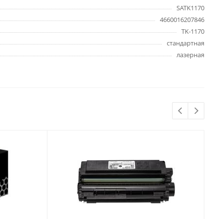
Бытовая химия
SATK1170
Одноразовая посуда
4660016207846
Тряпки, салфетки, губки
TK-1170
стандартная
Туалетная бумага
лазерная
Инвентарь и средства для
окон
Мешки и емкости для мусора
 и
Товары для
художников
шки и
Бумага для рисования,
графики и эскизов
Инструменты для живописи
Мелки восковые