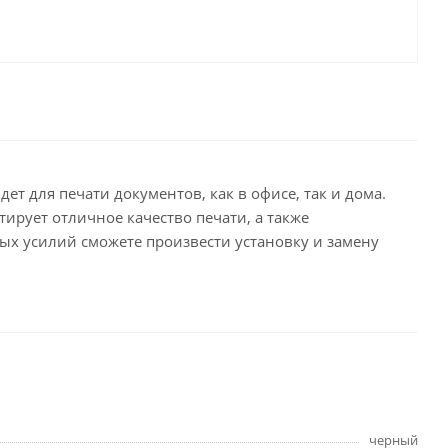
целярские
ое
Компьютерная
техника и аксессуары
тели
Компьютерные аксессуары
 системы
Носители информации
Электротовары и освещение
т для печати документов, как в офисе, так и дома.
и,
Периферийные устройства
ирует отличное качество печати, а также
ых усилий сможете произвести установку и замену
Хозяйственные
товары
ника
Бумажные полотенца и
салфетки
Инвентарь для уборки
черный