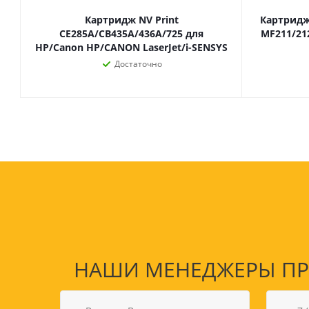
Картридж NV Print
Картридж
CE285A/CB435A/436A/725 для
MF211/21
HP/Canon HP/CANON LaserJet/i-SENSYS
Достаточно
Товары для спорта,
пикника и отдыха
Спортивные игры
Туризм и походы
НАШИ МЕНЕДЖЕРЫ ПРО