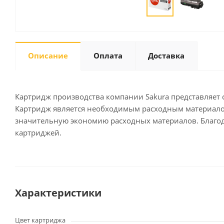
Письменные
принадлежности
Описание
Оплата
Доставка
Карандаши
Маркеры
Ручки
Картридж производства компании Sakura представляет с
Фломастеры
Картридж является необходимым расходным материалом 
Расходные материалы для
значительную экономию расходных материалов. Благода
письменных
картриджей.
принадлежностей
Офисная техника
Калькуляторы
Характеристики
Принтеры
МФУ
Цвет картриджа