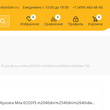
iskontom.ru
Ежедневно с 10:00 до 18:00
+7 (499) 460-48-40
0
0
0
Избранное
Сравнение
Профиль
Корзина
Продукты питания
Кондитерские изделия
Кофе, какао
Чай
е
170 для Kyocera Mita ECOSYS m2040dn/m2540dn/m2640idw 720
 Kyocera Mita ECOSYS m2040dn/m2540dn/m2640idw...