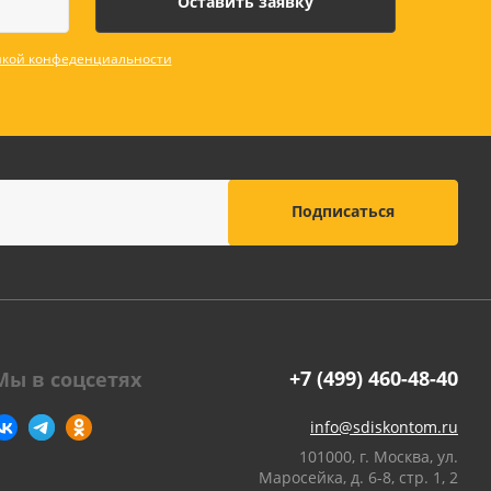
оны
кой конфеденциальности
 и
суары для
+7 (499) 460-48-40
Мы в соцсетях
info@sdiskontom.ru
101000, г. Москва, ул.
Маросейка, д. 6-8, стр. 1, 2