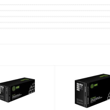
Дневники
Мел
Папки для тетрадей и уроков
труда
Аксессуары для тетрадей,
книг и учебников
Глобусы и карты
Инструменты и аксессуары
для труда и творчества
Книги, пособия, журналы,
методическая литература
Ещё
Красота, гигиена
Товары для хобби
творчества
Уход за лицом
Развивающие игру
Уход за одеждой и обувью
книги
Гигиенические изделия
Алмазная мозайка
Косметические подарочные
Лепка и скульптура