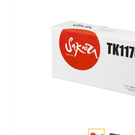
Канцелярские мелочи
Зажимы для бумаг
Лупы
Материалы для прошивки
документов
Подушки для смачивания
пальцев
Резинки универсальные
Скрепки
Диспенсеры для скрепок
Наборы канцелярских
мелочей