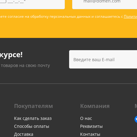
Лампочки
Электронные книги
Розетки и выключатели
Мобильные телеф
ете согласие на обработку персональных данных и соглашаетесь с
Полити
Измерительный инструмент
Игровые приставки
аксессуары
Ручной инструмент
Планшеты
СКУД
Телевизоры и аксес
курсе!
ТВ
Ещё
 товаров на свою почту
Покупателям
Компания
Как сделать заказ
О нас
Способы оплаты
Реквизиты
Доставка
Контакты