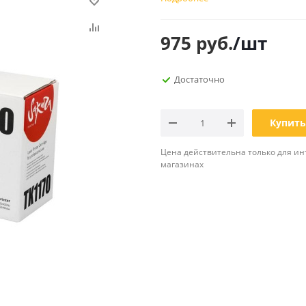
Планинги
Ещё
975
руб.
/шт
Мебель
Офисные
Достаточно
принадлежности
Мебель для ванной комнаты
Дыроколы
Аксессуары и предметы
интерьера
Корректоры для тек
Купить
Канцелярские нож
Настольные набор
Цена действительна только для ин
подставки
магазинах
Лотки и накопители
бумаг
Ящики для ключей 
комплектующие
Клей
Штемпельные
принадлежности
Кэшбоксы