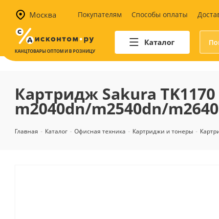
Москва
Покупателям
Способы оплаты
Доста
Каталог
КАНЦТОВАРЫ ОПТОМ И В РОЗНИЦУ
Автотовары
Аптечки и наборы для
Картридж Sakura TK1170 
автомобилистов
m2040dn/m2540dn/m2640
Канистры и воронки для ГСМ
Автомобильные аксессуары
Главная
-
Каталог
-
Офисная техника
-
Картриджи и тонеры
-
Картр
Уход за салоном
Техника для авто
Аварийные принадлежности