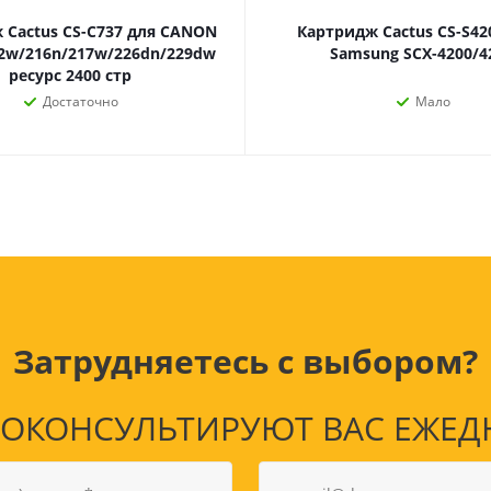
наборы
Нумизматика
 Cactus CS-C737 для CANON
Картридж Cactus CS-S42
Уход за волосами
2w/216n/217w/226dn/229dw
Samsung SCX-4200/4
Роспись, фрески, 
Уход за телом
ресурс 2400 стр
Создание аппликац
Достаточно
Мало
Рукоделие
Творчество из бума
Электрика и
Электроника
инструменты
Аудиотехника
Затрудняетесь с выбором?
Силовое оборудование
Аксессуары для эл
Электромонтажные
и мобильных устро
материалы
КОНСУЛЬТИРУЮТ ВАС ЕЖЕДНЕВ
Смартфоны
Фонари
Смарт-часы и фитне
Источники питания
браслеты