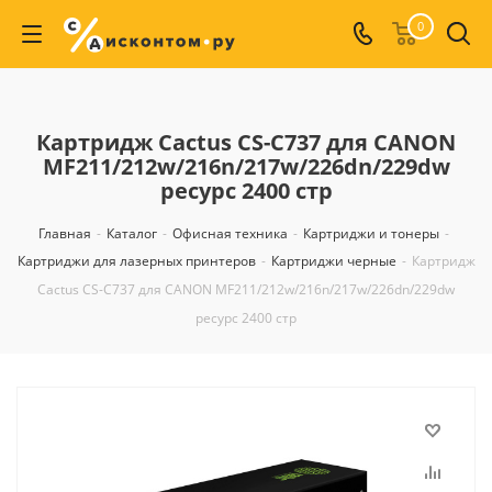
0
Картридж Cactus CS-C737 для CANON
MF211/212w/216n/217w/226dn/229dw
ресурс 2400 стр
Главная
-
Каталог
-
Офисная техника
-
Картриджи и тонеры
-
Картриджи для лазерных принтеров
-
Картриджи черные
-
Картридж
Cactus CS-C737 для CANON MF211/212w/216n/217w/226dn/229dw
ресурс 2400 стр