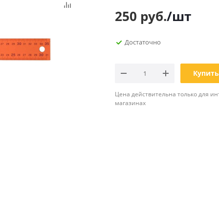
Планинги
250
руб.
/шт
Ещё
Достаточно
Мебель
Офисные
принадлежности
Мебель для ванной комнаты
Дыроколы
Купить
Аксессуары и предметы
интерьера
Корректоры для тек
Цена действительна только для ин
Канцелярские нож
магазинах
Настольные набор
подставки
Лотки и накопители
бумаг
Ящики для ключей 
комплектующие
Клей
Штемпельные
принадлежности
Кэшбоксы