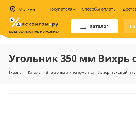
Москва
Покупателям
Способы оплаты
Доста
Каталог
КАНЦТОВАРЫ ОПТОМ И В РОЗНИЦУ
Автотовары
Аптечки и наборы для
Угольник 350 мм Вихрь 
автомобилистов
Канистры и воронки для ГСМ
Главная
-
Каталог
-
Электрика и инструменты
-
Измерительный инс
Автомобильные аксессуары
Уход за салоном
Техника для авто
Аварийные принадлежности