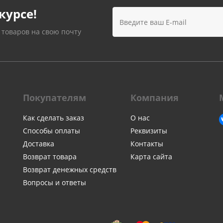
Лампочки
Электронные книги
курсе!
Розетки и выключатели
Мобильные телеф
Измерительный инструмент
Игровые приставки
 товаров на свою почту
аксессуары
Ручной инструмент
Планшеты
СКУД
Телевизоры и аксес
ТВ
Покупателям
Компания
Ещё
Как сделать заказ
О нас
Способы оплаты
Реквизиты
Доставка
Контакты
Возврат товара
Карта сайта
Возврат денежных средств
Вопросы и ответы