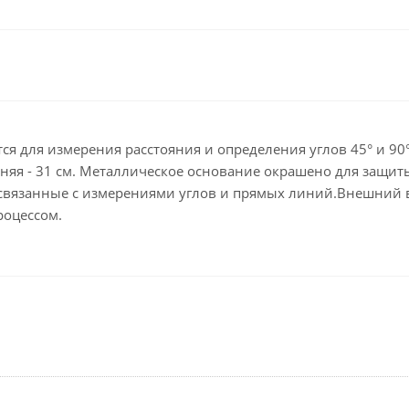
Клейкие ленты кан
Ещё
Подарки и сувениры
Демонстрационн
оборудование
Подарки бизнес-партнерам
Бейджи и их держа
Грамоты, дипломы,
благодарности
Демонстрационные
тся для измерения расстояния и определения углов 45° и 90
Организация праздника
Доски и аксессуары
нняя - 31 см. Металлическое основание окрашено для защит
 связанные с измерениями углов и прямых линий.Внешний 
Декор интерьера
Подставки, табличк
буклетницы
роцессом.
Подарочная упаковка
Сувениры
Зонты
Товары для школы
Бытовая техника
Цветная бумага и картон
Климатическая тех
Тетради
Техника для дома
Принадлежности для
черчения