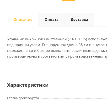
Описание
Оплата
Доставка
Письменные
принадлежности
Карандаши
Маркеры
Угольник Вихрь 350 мм стальной (73/11/3/5) используе
Ручки
под прямым углом. Его наружная длина 35 см и внутре
поможет легко и быстро выполнять различные задачи,
Фломастеры
производителем в соответствии с производственным п
Расходные материалы для
письменных
принадлежностей
Офисная техника
Характеристики
Калькуляторы
Принтеры
Страна производства
МФУ