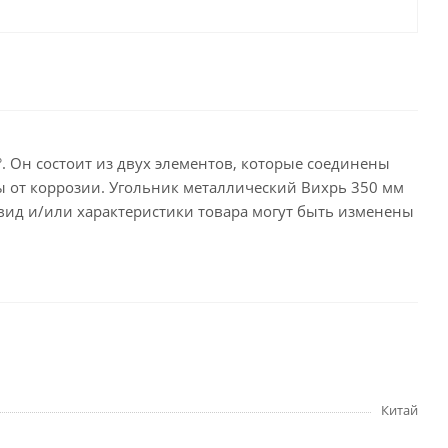
целярские
ое
Компьютерная
техника и аксессуары
тели
Компьютерные аксессуары
 системы
Носители информации
°. Он состоит из двух элементов, которые соединены
Электротовары и освещение
ы от коррозии. Угольник металлический Вихрь 350 мм
вид и/или характеристики товара могут быть изменены
и,
Периферийные устройства
Хозяйственные
товары
ника
Бумажные полотенца и
салфетки
Китай
Инвентарь для уборки