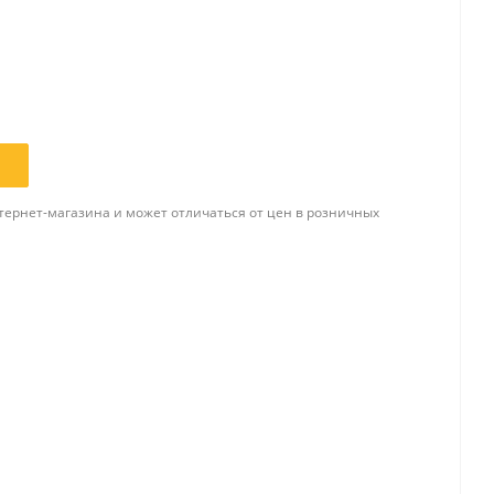
Папки и системы
архивации
Папки для хранения
документов
ста
Папки-конверты
тернет-магазина и может отличаться от цен в розничных
и
Скоросшиватели
ы,
Разделители
 для
Папки и короба архивные
Деловые папки и портфели
и
Папки адресные
Папки-планшеты
Папки-уголки
Файлы-вкладыши