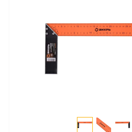
Канцелярские мелочи
Зажимы для бумаг
Лупы
Материалы для прошивки
документов
Подушки для смачивания
пальцев
Резинки универсальные
Скрепки
Диспенсеры для скрепок
Наборы канцелярских
мелочей