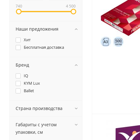
740
4 500
Наши предложения
Канцелярские мелочи
Зажимы для бумаг
Хит
Бесплатная доставка
Лупы
Материалы для прошивки
документов
Бренд
Подушки для смачивания
пальцев
IQ
KYM Lux
Резинки универсальные
Ballet
Скрепки
Диспенсеры для скрепок
Наборы канцелярских
Страна производства
мелочей
Габариты с учетом
упаковки, см