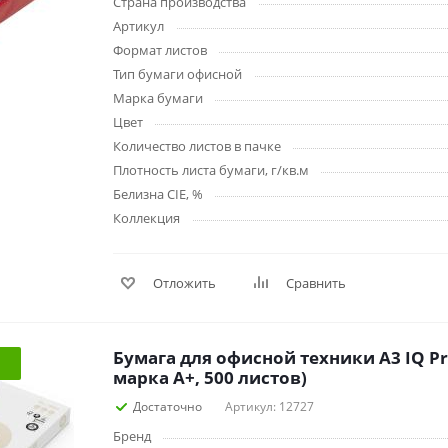
Страна производства
наборы
Нумизматика
Артикул
Уход за волосами
Формат листов
Роспись, фрески, 
Уход за телом
Тип бумаги офисной
Создание аппликац
Марка бумаги
Рукоделие
Цвет
Творчество из бума
Количество листов в пачке
Плотность листа бумаги, г/кв.м
Белизна CIE, %
Коллекция
Отложить
Сравнить
Электрика и
Электроника
инструменты
Аудиотехника
Силовое оборудование
Аксессуары для эл
Бумага для офисной техники А3 IQ Pr
Электромонтажные
и мобильных устро
материалы
марка А+, 500 листов)
Смартфоны
Фонари
Достаточно
Артикул: 12727
Смарт-часы и фитне
Источники питания
браслеты
Бренд