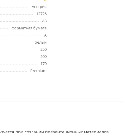
Австрия
12726
A3
форматная бумага
А
белый
250
200
170
Premium
ьзуется при создании презентационных материалов,