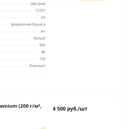
Австрия
оны
12727
 и
A3
форматная бумага
А+
белый
суары для
500
80
170
Premium
emium (200 г/м²,
4 500
руб.
/шт
IQ