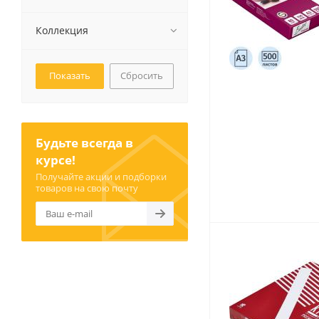
Картриджи и тонеры
Уничтожители документов
Коллекция
(шредеры)
Сканеры
Ламинаторы и расходные
Сбросить
материалы
Переплетное оборудование
и материалы
Чистящие средства для
Будьте всегда в
оргтехники и электроники
курсе!
Светильники и настольные
лампы
Получайте акции и подборки
товаров на свою почту
Упаковка и тара
Пакеты
Клейкие ленты, скотч
Пленка упаковочная