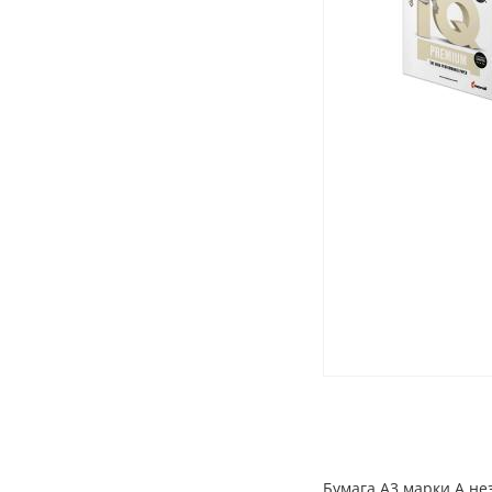
Бумага А3 марки A н