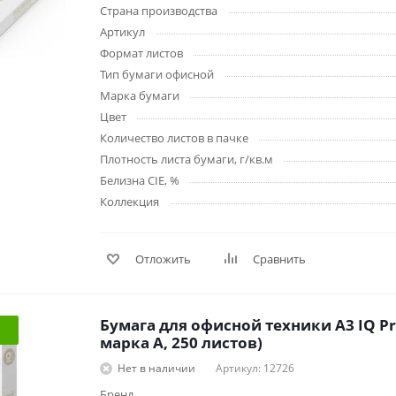
Лампочки
Электронные книги
Страна производства
Розетки и выключатели
Мобильные телеф
Артикул
Измерительный инструмент
Игровые приставки
Формат листов
аксессуары
Ручной инструмент
Тип бумаги офисной
Планшеты
Марка бумаги
СКУД
Цвет
Телевизоры и аксес
Количество листов в пачке
ТВ
Плотность листа бумаги, г/кв.м
Ещё
Белизна CIE, %
Коллекция
Отложить
Сравнить
Бумага для офисной техники А3 IQ Pr
марка А, 250 листов)
Нет в наличии
Артикул: 12726
Бренд