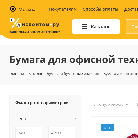
Москва
Покупателям
Способы оплаты
Доста
Каталог
КАНЦТОВАРЫ ОПТОМ И В РОЗНИЦУ
Автотовары
Аптечки и наборы для
Бумага для офисной тех
автомобилистов
Канистры и воронки для ГСМ
Главная
-
Каталог
-
Бумага и бумажные изделия
-
Бумага для офисн
Автомобильные аксессуары
Уход за салоном
Техника для авто
Аварийные принадлежности
Фильтр по параметрам
По популярности
Цена
ХИТ