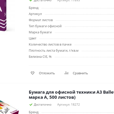
Достаточно
Артикул: 17893
Клейкие ленты кан
Бренд
Ещё
Артикул
Формат листов
Подарки и сувениры
Демонстрационн
Тип бумаги офисной
оборудование
Подарки бизнес-партнерам
Марка бумаги
Бейджи и их держа
Грамоты, дипломы,
Цвет
благодарности
Демонстрационные
Количество листов в пачке
Организация праздника
Доски и аксессуары
Плотность листа бумаги, г/кв.м
Декор интерьера
Подставки, табличк
Белизна CIE, %
буклетницы
Подарочная упаковка
Сувениры
Отложить
Сравнить
Зонты
Товары для школы
Бытовая техника
Бумага для офисной техники А3 Ballet 
Цветная бумага и картон
Климатическая тех
марка А, 500 листов)
Тетради
Техника для дома
Достаточно
Артикул: 18272
Принадлежности для
Бренд
черчения