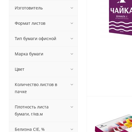
Изготовитель
Формат листов
Письменные
принадлежности
Тип бумаги офисной
Карандаши
Маркеры
Марка бумаги
Ручки
Фломастеры
Цвет
Расходные материалы для
письменных
принадлежностей
Количество листов в
пачке
Офисная техника
Плотность листа
Калькуляторы
бумаги, г/кв.м
Принтеры
МФУ
Белизна CIE, %