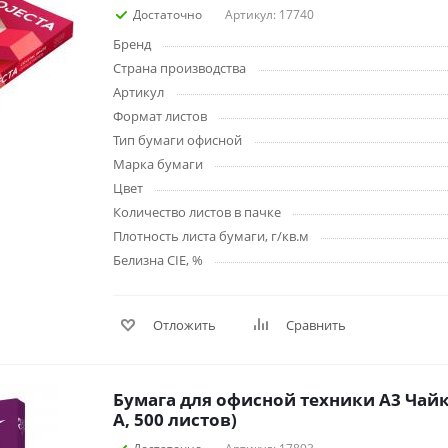
Планинги
Достаточно
Артикул: 17740
Ещё
Бренд
Страна производства
Артикул
Мебель
Офисные
Формат листов
принадлежности
Мебель для ванной комнаты
Тип бумаги офисной
Дыроколы
Аксессуары и предметы
Марка бумаги
интерьера
Корректоры для тек
Цвет
Канцелярские нож
Количество листов в пачке
Настольные набор
Плотность листа бумаги, г/кв.м
подставки
Белизна CIE, %
Лотки и накопители
бумаг
Ящики для ключей 
Отложить
Сравнить
комплектующие
Клей
Штемпельные
Бумага для офисной техники А3 Чайка
принадлежности
А, 500 листов)
Кэшбоксы