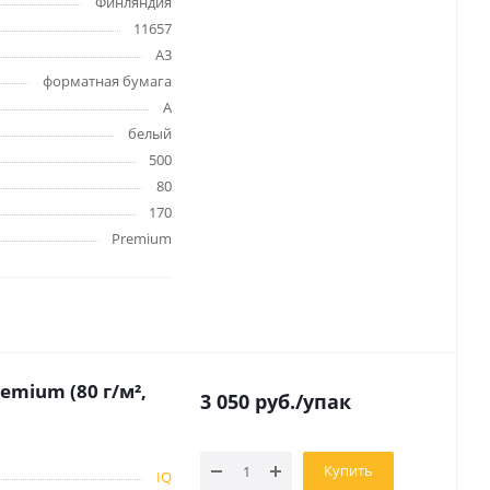
Финляндия
Лаки, разбавители, грунты,
11657
масла
A3
гравюры
Пастель, уголь
форматная бумага
ий
Краски
А
Холсты
белый
ги
500
Каллиграфия и графика
80
Кисти
170
Мольберты
Premium
Ещё
ектронных
emium (80 г/м²,
йств
3 050
руб.
/упак
с-
Купить
IQ