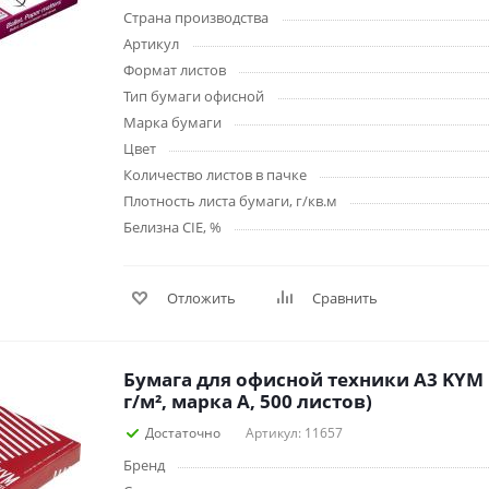
Страна производства
Дневники
Артикул
Мел
Формат листов
Папки для тетрадей и уроков
Тип бумаги офисной
труда
Марка бумаги
Аксессуары для тетрадей,
книг и учебников
Цвет
Глобусы и карты
Количество листов в пачке
Плотность листа бумаги, г/кв.м
Инструменты и аксессуары
для труда и творчества
Белизна CIE, %
Книги, пособия, журналы,
методическая литература
Отложить
Сравнить
Ещё
Красота, гигиена
Товары для хобби
Бумага для офисной техники А3 KYM 
творчества
Уход за лицом
г/м², марка А, 500 листов)
Развивающие игру
Уход за одеждой и обувью
книги
Достаточно
Артикул: 11657
Гигиенические изделия
Алмазная мозайка
Бренд
Косметические подарочные
Лепка и скульптура