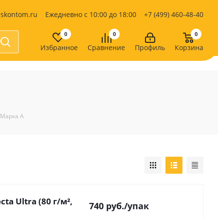
iskontom.ru
Ежедневно с 10:00 до 18:00
+7 (499) 460-48-40
0
0
0
Избранное
Сравнение
Профиль
Корзина
Продукты питания
Кондитерские изделия
Кофе, какао
Чай
е
Марка A
a Ultra (80 г/м²,
740
руб.
/упак