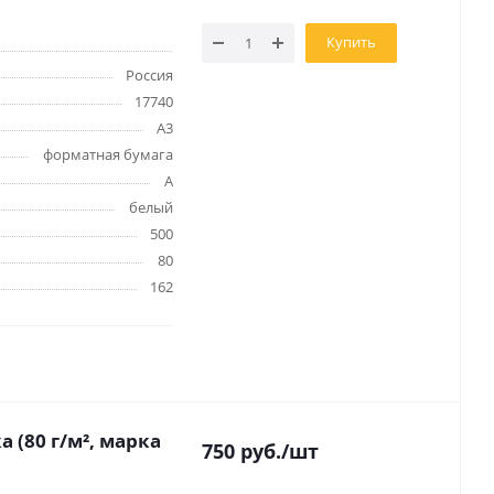
Купить
Россия
17740
Папки и системы
A3
архивации
форматная бумага
Папки для хранения
документов
А
ста
белый
Папки-конверты
и
500
Скоросшиватели
ы,
80
Разделители
162
 для
Папки и короба архивные
Деловые папки и портфели
и
Папки адресные
Папки-планшеты
Папки-уголки
Файлы-вкладыши
 (80 г/м², марка
750
руб.
/шт