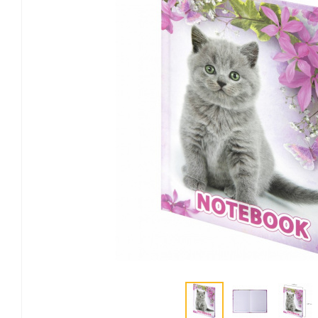
Канцелярские мелочи
Зажимы для бумаг
Лупы
Материалы для прошивки
документов
Подушки для смачивания
пальцев
Резинки универсальные
Скрепки
Диспенсеры для скрепок
Наборы канцелярских
мелочей