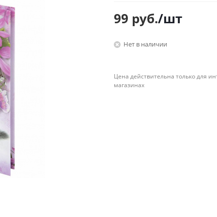
Планинги
99
руб.
/шт
Ещё
Нет в наличии
Мебель
Офисные
принадлежности
Мебель для ванной комнаты
Дыроколы
Аксессуары и предметы
Цена действительна только для ин
интерьера
Корректоры для тек
магазинах
Канцелярские нож
Настольные набор
подставки
Лотки и накопители
бумаг
Ящики для ключей 
комплектующие
Клей
Штемпельные
принадлежности
Кэшбоксы