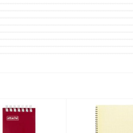
Дневники
Мел
Папки для тетрадей и уроков
труда
Аксессуары для тетрадей,
книг и учебников
Глобусы и карты
Инструменты и аксессуары
для труда и творчества
Книги, пособия, журналы,
методическая литература
Ещё
Красота, гигиена
Товары для хобби
творчества
Уход за лицом
Развивающие игру
Уход за одеждой и обувью
книги
Гигиенические изделия
Алмазная мозайка
Косметические подарочные
Лепка и скульптура